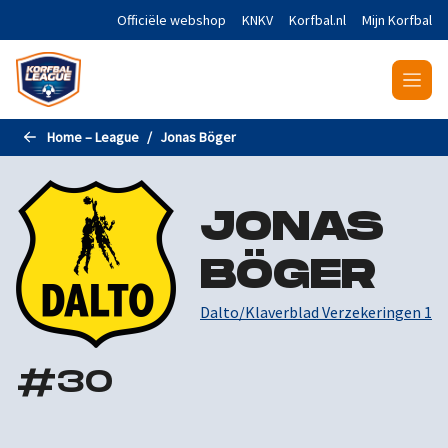
Naar de hoofdinhoud gaan
Officiële webshop
KNKV
Korfbal.nl
Mijn Korfbal
Home – League
Jonas Böger
JONAS
BÖGER
Dalto/Klaverblad Verzekeringen 1
#
30