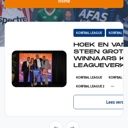
Home
KORFBAL LEAGUE
KORFBAL LE
HOEK EN VAN
STEEN GROT
WINNAARS K
LEAGUEVERKI
KORFBAL LEAGUE
KORFBAL LE
KORFBAL LEAGUE 2
Lees verder