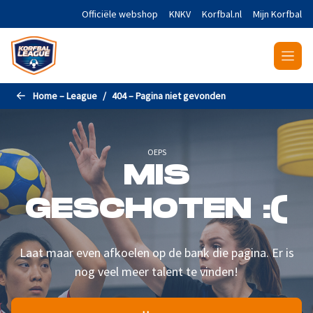
Naar de hoofdinhoud gaan
Officiële webshop
KNKV
Korfbal.nl
Mijn Korfbal
Home – League
404 – Pagina niet gevonden
OEPS
MIS
GESCHOTEN :(
Laat maar even afkoelen op de bank die pagina. Er is
nog veel meer talent te vinden!