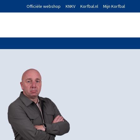
Officiële webshop
KNKV
Korfbal.nl
Mijn Korfbal