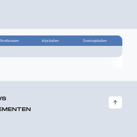
Strafworpen
Vrije ballen
Doorloopballen
WS
EMENTEN