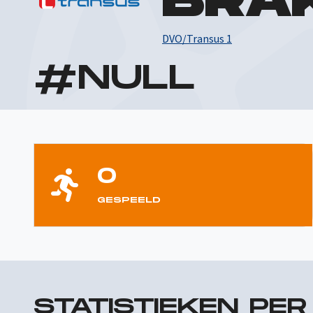
BRA
DVO/Transus 1
#
NULL
0
GESPEELD
STATISTIEKEN PE