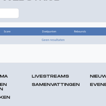
Score
Doelpunten
Rebounds
Geen resultaten
MMA
LIVESTREAMS
NIEU
 EN
SAMENVATTINGEN
EVEN
N
EKEN