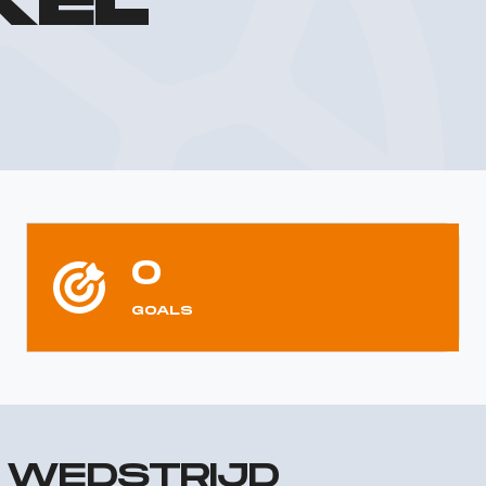
KEL
0
GOALS
R WEDSTRIJD