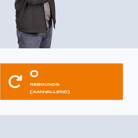
0
REBOUNDS
(AANVALLEND)