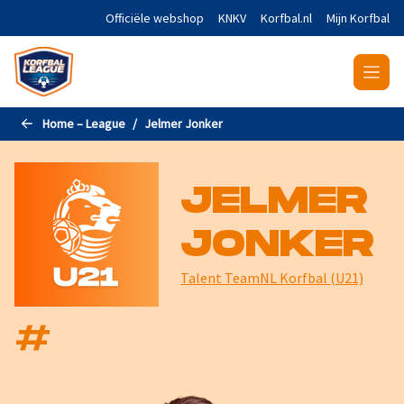
Naar de hoofdinhoud gaan
Officiële webshop
KNKV
Korfbal.nl
Mijn Korfbal
Home – League
Jelmer Jonker
JELMER
JONKER
Talent TeamNL Korfbal (U21)
#