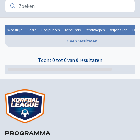
Wedstrijd
Score
Doelpunten
Rebounds
Strafworpen
Vrije ballen
Door
Geen resultaten
Toont 0 tot 0 van 0 resultaten
PROGRAMMA