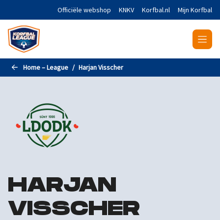
Naar de hoofdinhoud gaan
Officiële webshop
KNKV
Korfbal.nl
Mijn Korfbal
Home – League
Harjan Visscher
HARJAN
VISSCHER