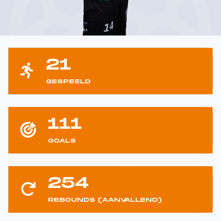
21
GESPEELD
111
GOALS
254
REBOUNDS (AANVALLEND)