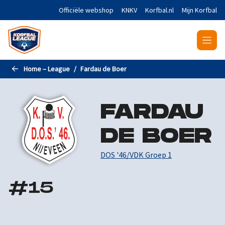
Naar de hoofdinhoud gaan
Officiële webshop
KNKV
Korfbal.nl
Mijn Korfbal
Home – League
Fardau de Boer
FARDAU
DE BOER
DOS '46/VDK Groep 1
#
15