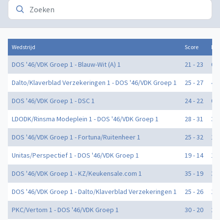
Wedstrijd
Score
Doe
DOS '46/VDK Groep 1 - Blauw-Wit (A) 1
21 - 23
0
Dalto/Klaverblad Verzekeringen 1 - DOS '46/VDK Groep 1
25 - 27
4
DOS '46/VDK Groep 1 - DSC 1
24 - 22
0
LDODK/Rinsma Modeplein 1 - DOS '46/VDK Groep 1
28 - 31
3
DOS '46/VDK Groep 1 - Fortuna/Ruitenheer 1
25 - 32
1
Unitas/Perspectief 1 - DOS '46/VDK Groep 1
19 - 14
1
DOS '46/VDK Groep 1 - KZ/Keukensale.com 1
35 - 19
3
DOS '46/VDK Groep 1 - Dalto/Klaverblad Verzekeringen 1
25 - 26
1
PKC/Vertom 1 - DOS '46/VDK Groep 1
30 - 20
2