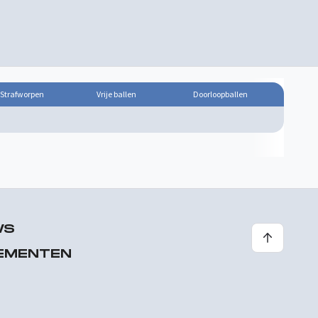
Strafworpen
Vrije ballen
Doorloopballen
WS
EMENTEN