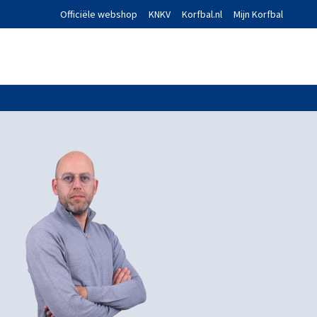
Officiële webshop
KNKV
Korfbal.nl
Mijn Korfbal