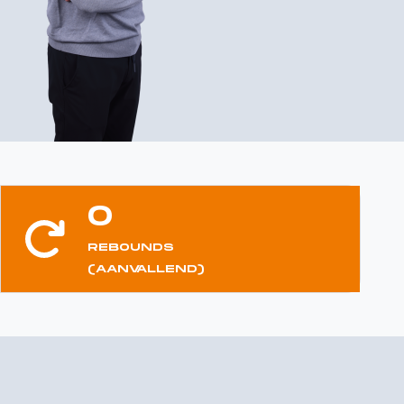
0
REBOUNDS
(AANVALLEND)