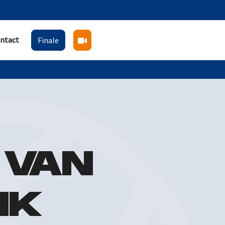
ntact
Finale
 VAN
NK