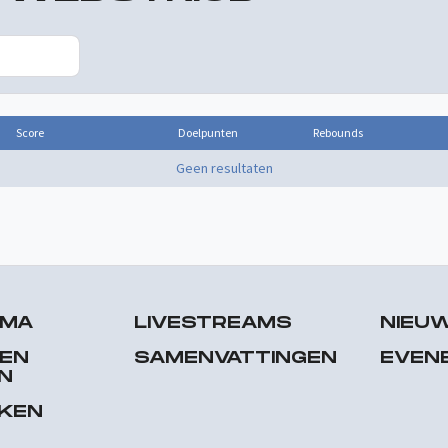
Score
Doelpunten
Rebounds
Geen resultaten
MMA
LIVESTREAMS
NIEU
 EN
SAMENVATTINGEN
EVEN
N
EKEN