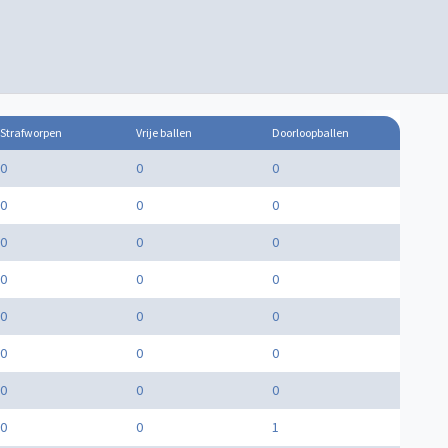
Strafworpen
Vrije ballen
Doorloopballen
0
0
0
0
0
0
0
0
0
0
0
0
0
0
0
0
0
0
0
0
0
0
0
1