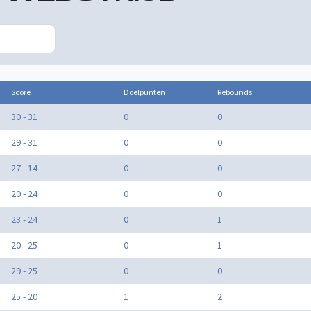
Score
Doelpunten
Rebounds
30 - 31
0
0
29 - 31
0
0
27 - 14
0
0
20 - 24
0
0
23 - 24
0
1
20 - 25
0
1
29 - 25
0
0
25 - 20
1
2