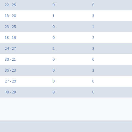
22 - 25
0
0
18 - 20
1
3
23 - 25
0
1
18 - 19
0
2
24 - 27
2
2
30 - 21
0
0
36 - 23
0
3
27 - 29
0
0
30 - 28
0
0