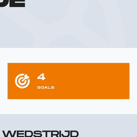
DE
4
GOALS
R WEDSTRIJD