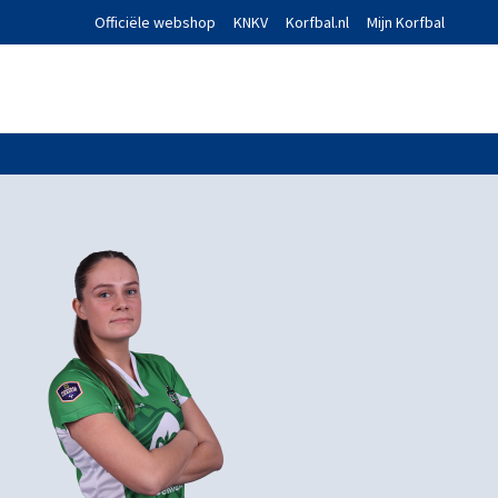
Officiële webshop
KNKV
Korfbal.nl
Mijn Korfbal