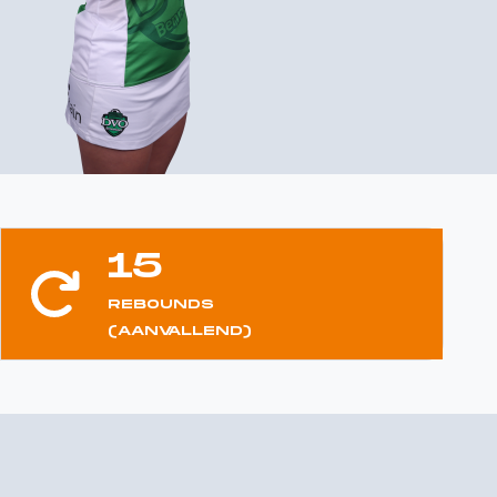
15
REBOUNDS
(AANVALLEND)