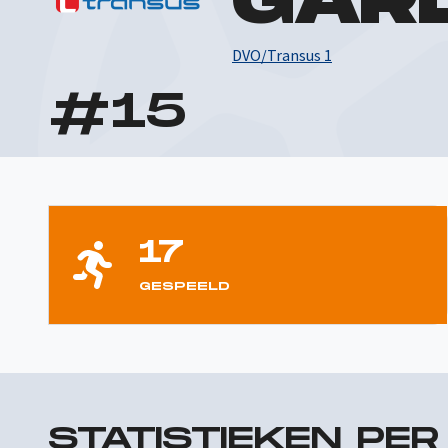
GAR
DVO/Transus 1
#
15
17
GESPEELD
STATISTIEKEN PE