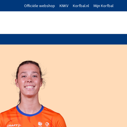
Officiële webshop
KNKV
Korfbal.nl
Mijn Korfbal