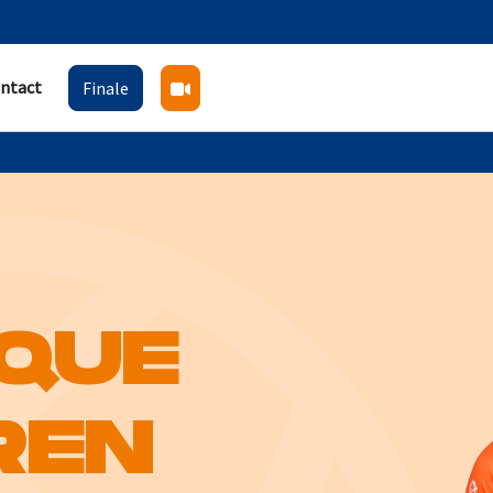
ntact
Finale
IQUE
REN