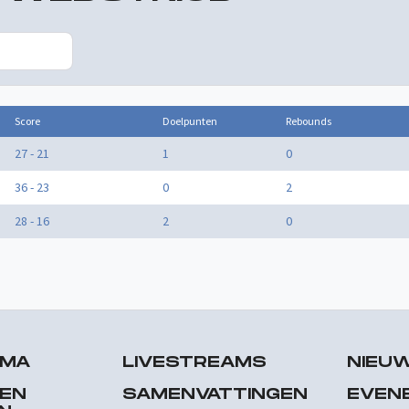
Score
Doelpunten
Rebounds
27 - 21
1
0
36 - 23
0
2
28 - 16
2
0
MMA
LIVESTREAMS
NIEU
 EN
SAMENVATTINGEN
EVEN