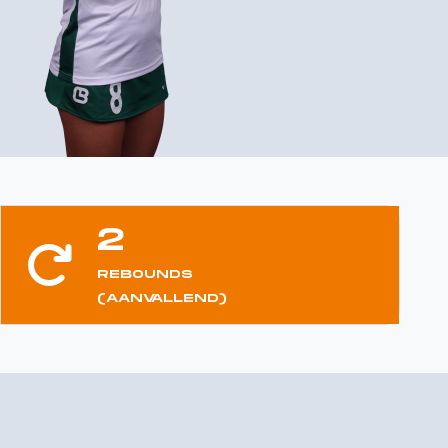
2
REBOUNDS
(AANVALLEND)