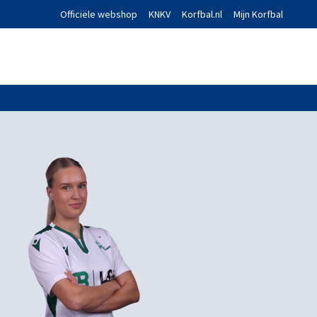
Officiële webshop
KNKV
Korfbal.nl
Mijn Korfbal