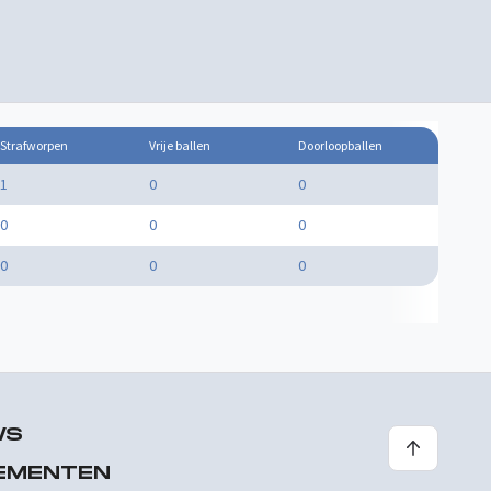
Strafworpen
Vrije ballen
Doorloopballen
1
0
0
0
0
0
0
0
0
WS
EMENTEN