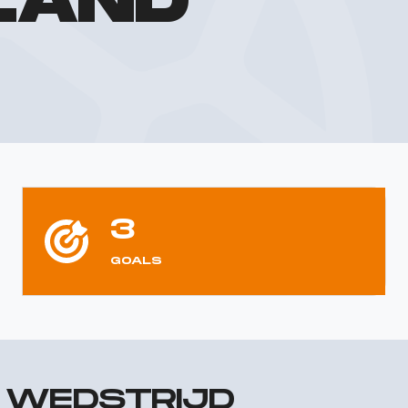
LAND
3
GOALS
R WEDSTRIJD