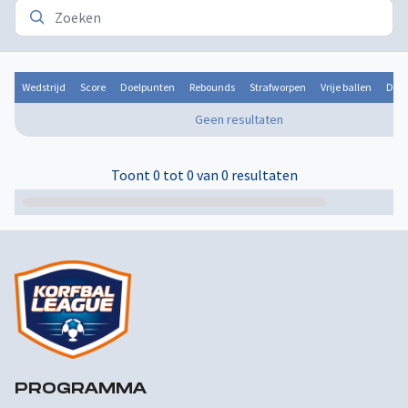
Wedstrijd
Score
Doelpunten
Rebounds
Strafworpen
Vrije ballen
Door
Geen resultaten
Toont 0 tot 0 van 0 resultaten
PROGRAMMA