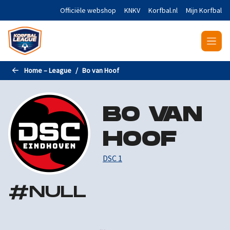
Naar de hoofdinhoud gaan
Officiële webshop
KNKV
Korfbal.nl
Mijn Korfbal
Home – League
Bo van Hoof
BO VAN
HOOF
DSC 1
#
NULL