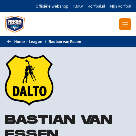
Naar de hoofdinhoud gaan
Officiële webshop
KNKV
Korfbal.nl
Mijn Korfbal
Home – League
Bastian van Essen
BASTIAN VAN
ESSEN