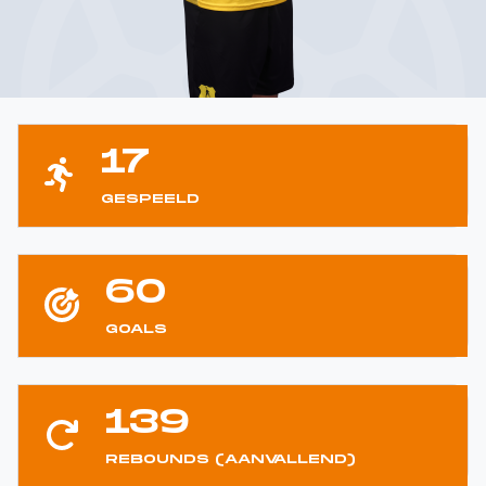
17
GESPEELD
60
GOALS
139
REBOUNDS (AANVALLEND)