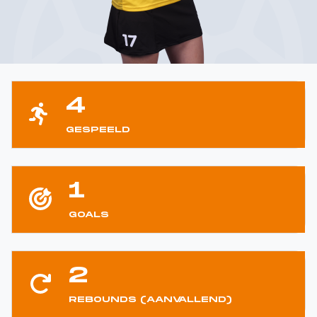
4
GESPEELD
1
GOALS
2
REBOUNDS (AANVALLEND)