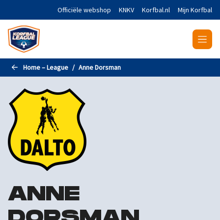
Naar de hoofdinhoud gaan
Officiële webshop
KNKV
Korfbal.nl
Mijn Korfbal
Home – League
Anne Dorsman
ANNE
DORSMAN