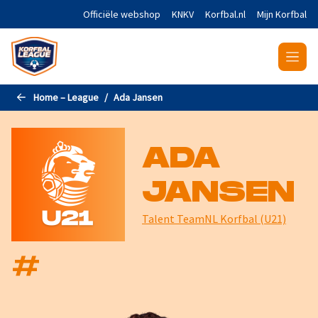
Naar de hoofdinhoud gaan
Officiële webshop
KNKV
Korfbal.nl
Mijn Korfbal
Home – League
Ada Jansen
ADA
JANSEN
Talent TeamNL Korfbal (U21)
#