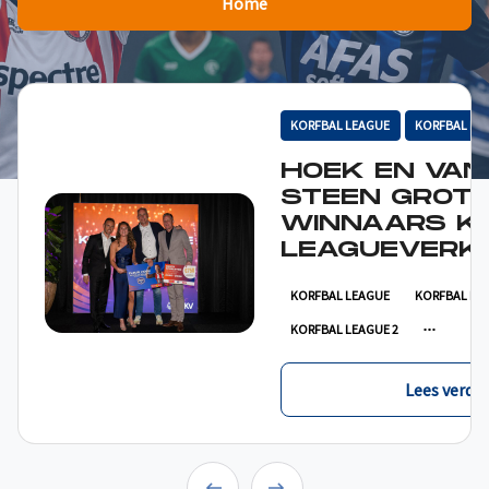
Home
KORFBAL LEAGUE
KORFBAL LE
HOEK EN VAN
STEEN GROT
WINNAARS K
LEAGUEVERKI
KORFBAL LEAGUE
KORFBAL LE
KORFBAL LEAGUE 2
Lees verder