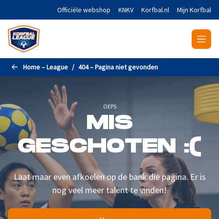
Naar de hoofdinhoud gaan
Officiële webshop
KNKV
Korfbal.nl
Mijn Korfbal
Home – League
404 – Pagina niet gevonden
OEPS
MIS
GESCHOTEN :(
Laat maar even afkoelen op de bank die pagina. Er is
nog veel meer talent te vinden!