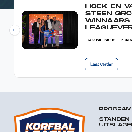
HOEK EN V
STEEN GRO
WINNAARS
LEAGUEVER
Previous
KORFBAL LEAGUE
KORFB
Lees verder
PROGRA
STANDEN
UITSLAGE