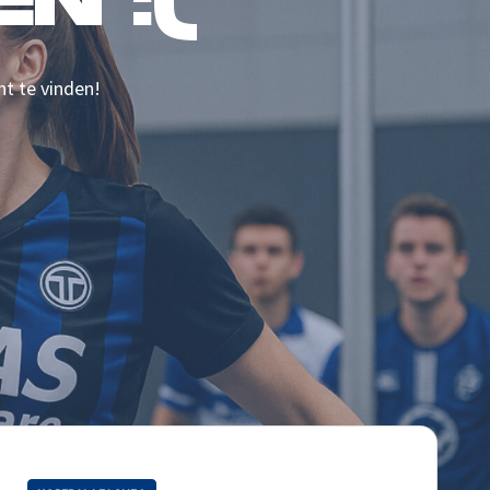
N :(
nt te vinden!