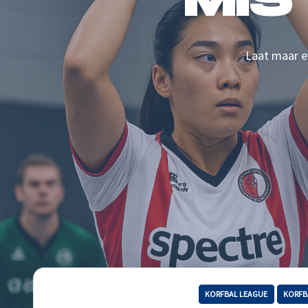
MIS
Laat maar ev
KORFBAL LEAGUE
KORFB