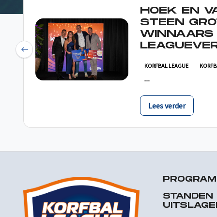
HOEK EN V
STEEN GRO
WINNAARS
LEAGUEVER
Previous
KORFBAL LEAGUE
KORFB
Lees verder
PROGRA
STANDEN
UITSLAGE