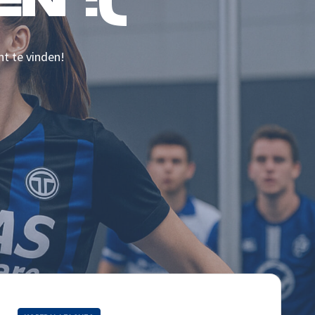
N :(
nt te vinden!