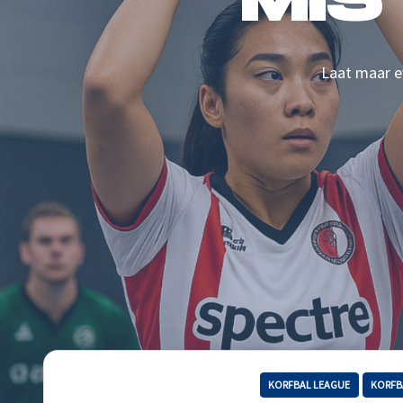
MIS
Laat maar ev
KORFBAL LEAGUE
KORFB