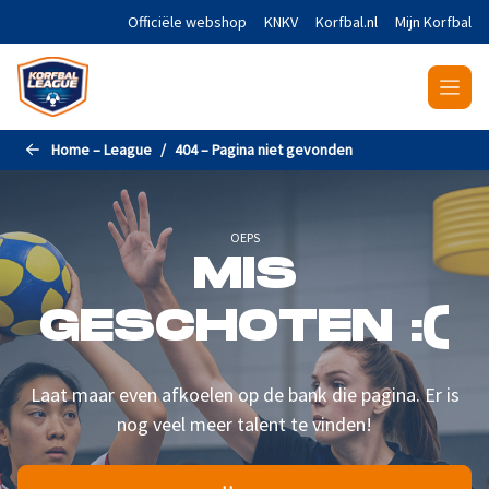
Naar de hoofdinhoud gaan
Officiële webshop
KNKV
Korfbal.nl
Mijn Korfbal
Home – League
404 – Pagina niet gevonden
OEPS
MIS
GESCHOTEN :(
Laat maar even afkoelen op de bank die pagina. Er is
nog veel meer talent te vinden!