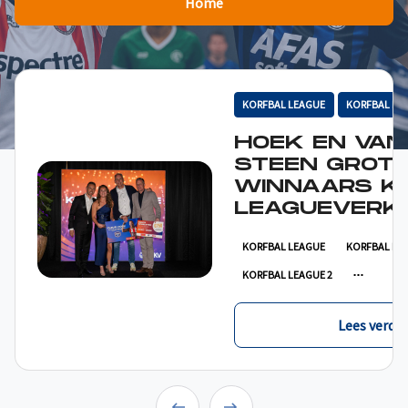
Home
KORFBAL LEAGUE
KORFBAL LE
HOEK EN VAN
STEEN GROT
WINNAARS K
LEAGUEVERKI
KORFBAL LEAGUE
KORFBAL LE
KORFBAL LEAGUE 2
Lees verder