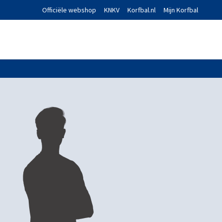
Officiële webshop
KNKV
Korfbal.nl
Mijn Korfbal