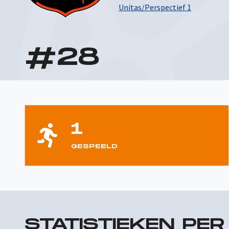
Unitas/Perspectief 1
#
28
1
GESPEELD
STATISTIEKEN PE