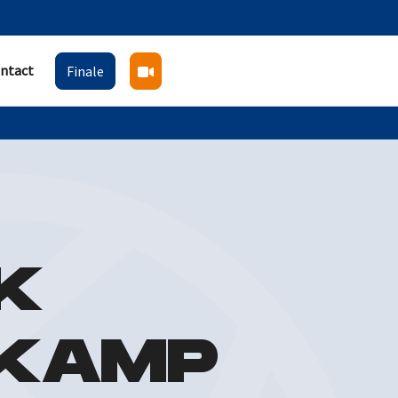
ntact
Finale
K
IKAMP