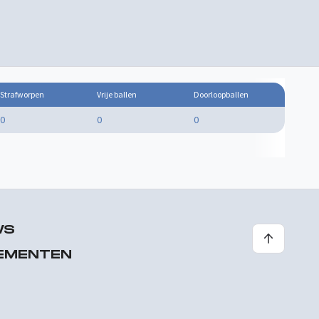
Strafworpen
Vrije ballen
Doorloopballen
0
0
0
WS
EMENTEN