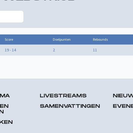
Score
Doelpunten
Rebounds
19 - 14
2
11
MMA
LIVESTREAMS
NIEU
 EN
SAMENVATTINGEN
EVEN
N
EKEN