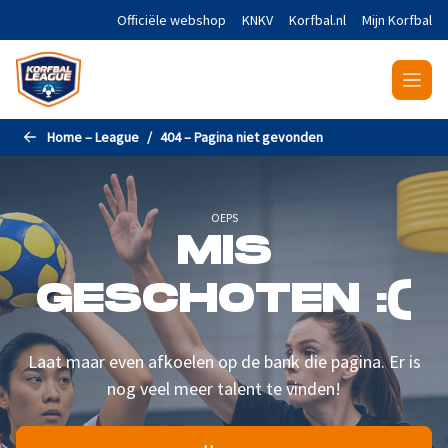
Naar de hoofdinhoud gaan
Officiële webshop
KNKV
Korfbal.nl
Mijn Korfbal
Home – League
404 – Pagina niet gevonden
OEPS
MIS
GESCHOTEN :(
Laat maar even afkoelen op de bank die pagina. Er is
nog veel meer talent te vinden!