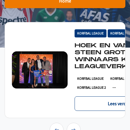
Home
KORFBAL LEAGUE
KORFBAL LE
HOEK EN VAN
STEEN GROT
WINNAARS K
LEAGUEVERKI
KORFBAL LEAGUE
KORFBAL LE
KORFBAL LEAGUE 2
Lees verder