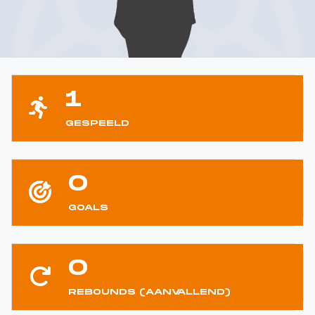
1
GESPEELD
0
GOALS
0
REBOUNDS (AANVALLEND)