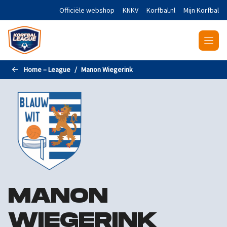
Naar de hoofdinhoud gaan
Officiële webshop
KNKV
Korfbal.nl
Mijn Korfbal
Home – League
Manon Wiegerink
MANON
WIEGERINK