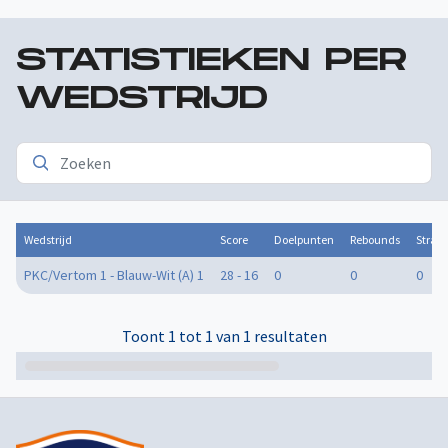
STATISTIEKEN PER
WEDSTRIJD
Wedstrijd
Score
Doelpunten
Rebounds
Straf
PKC/Vertom 1 - Blauw-Wit (A) 1
28 - 16
0
0
0
Toont 1 tot 1 van 1 resultaten