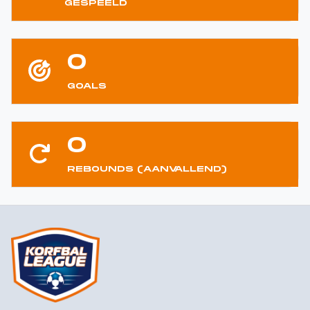
GESPEELD
0
GOALS
0
REBOUNDS (AANVALLEND)