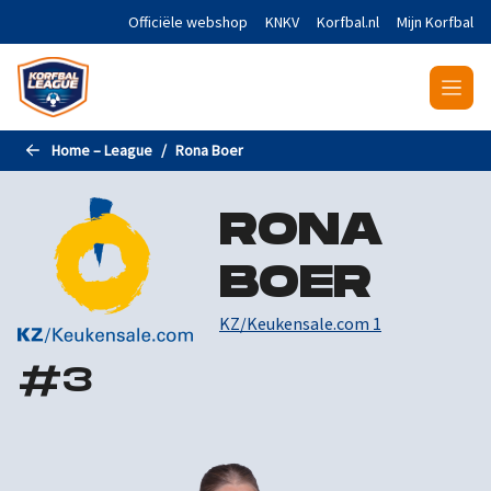
Naar de hoofdinhoud gaan
Officiële webshop
KNKV
Korfbal.nl
Mijn Korfbal
Home – League
Rona Boer
RONA
BOER
KZ/Keukensale.com 1
#
3