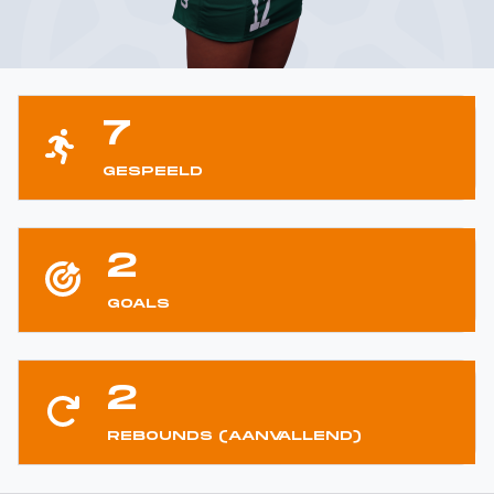
7
GESPEELD
2
GOALS
2
REBOUNDS (AANVALLEND)