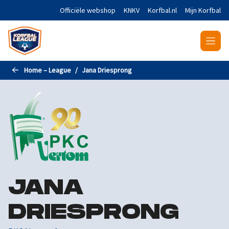
Naar de hoofdinhoud gaan
Officiële webshop
KNKV
Korfbal.nl
Mijn Korfbal
Home – League
Jana Driesprong
JANA
DRIESPRONG