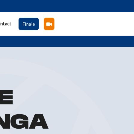
ntact
Finale
E
INGA