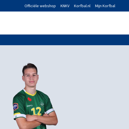
Officiële webshop
KNKV
Korfbal.nl
Mijn Korfbal