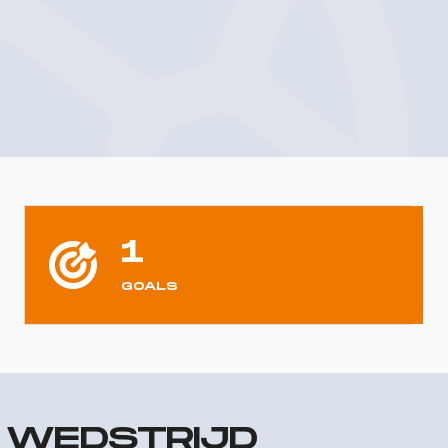
1
GOALS
R WEDSTRIJD