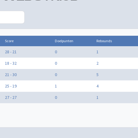
Score
Doelpunten
Rebounds
28 - 21
0
1
18 - 32
0
2
21 - 30
0
5
25 - 19
1
4
27 - 27
0
1