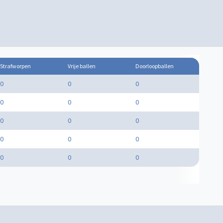
Strafworpen
Vrije ballen
Doorloopballen
0
0
0
0
0
0
0
0
0
0
0
0
0
0
0