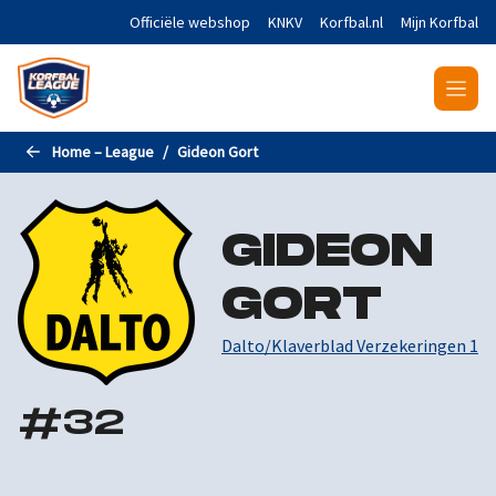
Naar de hoofdinhoud gaan
Officiële webshop
KNKV
Korfbal.nl
Mijn Korfbal
Home – League
Gideon Gort
GIDEON
GORT
Dalto/Klaverblad Verzekeringen 1
#
32