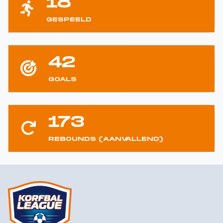
18
GESPEELD
42
GOALS
173
REBOUNDS (AANVALLEND)