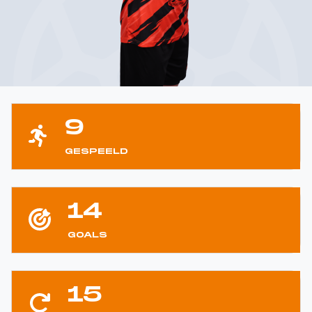
9
GESPEELD
14
GOALS
15