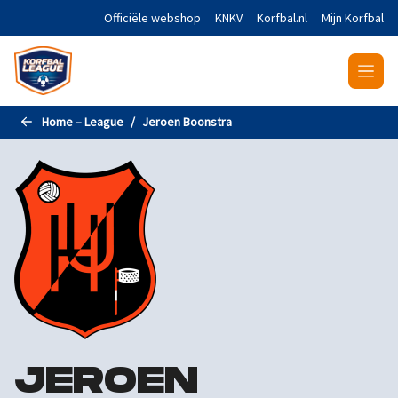
Naar de hoofdinhoud gaan
Officiële webshop
KNKV
Korfbal.nl
Mijn Korfbal
Home – League
Jeroen Boonstra
JEROEN