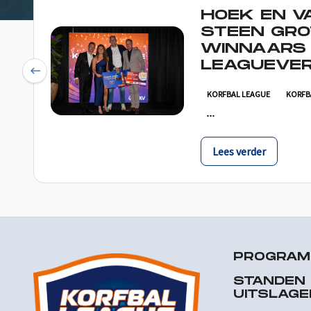
HOEK EN V
STEEN GRO
WINNAARS
LEAGUEVER
Previous
KORFBAL LEAGUE
KORFB
Lees verder
PROGRA
STANDEN
UITSLAGE