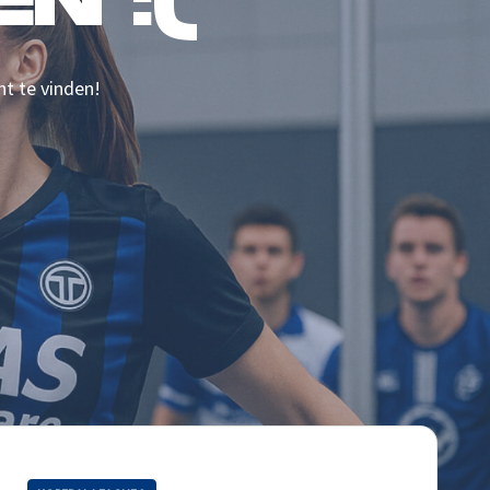
N :(
nt te vinden!