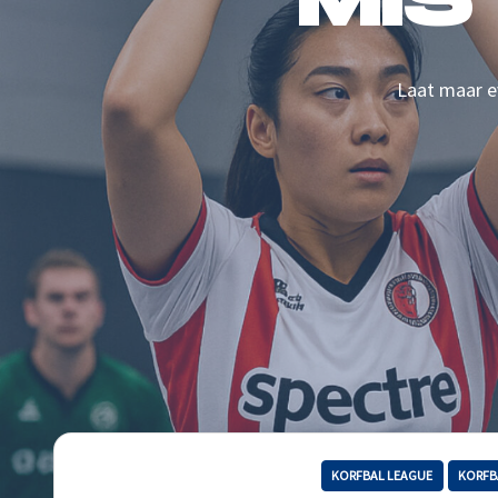
MIS
Laat maar ev
KORFBAL LEAGUE
KORFB