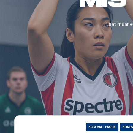
MIS
Laat maar ev
KORFBAL LEAGUE
KORFB