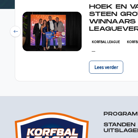
HOEK EN V
STEEN GRO
WINNAARS
LEAGUEVER
Previous
KORFBAL LEAGUE
KORFB
Lees verder
PROGRA
STANDEN
UITSLAGE