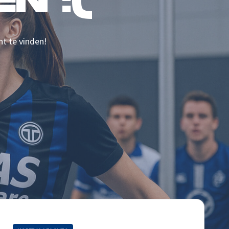
N :(
nt te vinden!