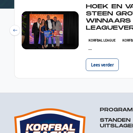
HOEK EN V
STEEN GRO
WINNAARS
LEAGUEVER
Previous
KORFBAL LEAGUE
KORFB
Lees verder
PROGRA
STANDEN
UITSLAGE