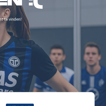
N :(
nt te vinden!