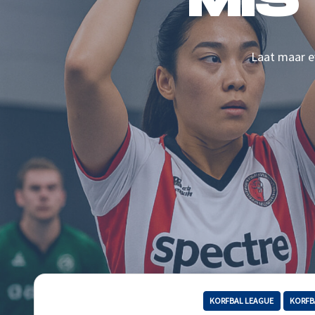
MIS
Laat maar ev
KORFBAL LEAGUE
KORFB