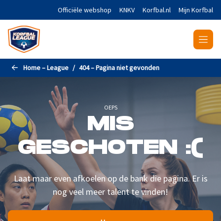
Naar de hoofdinhoud gaan
Officiële webshop
KNKV
Korfbal.nl
Mijn Korfbal
Home – League
404 – Pagina niet gevonden
OEPS
MIS
GESCHOTEN :(
Laat maar even afkoelen op de bank die pagina. Er is
nog veel meer talent te vinden!