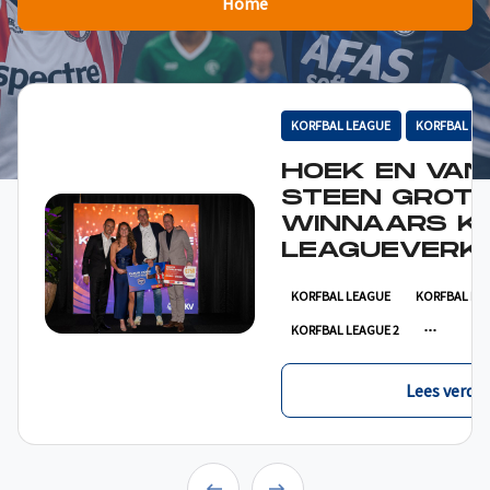
Home
KORFBAL LEAGUE
KORFBAL LE
HOEK EN VAN
STEEN GROT
WINNAARS K
LEAGUEVERKI
KORFBAL LEAGUE
KORFBAL LE
KORFBAL LEAGUE 2
Lees verder