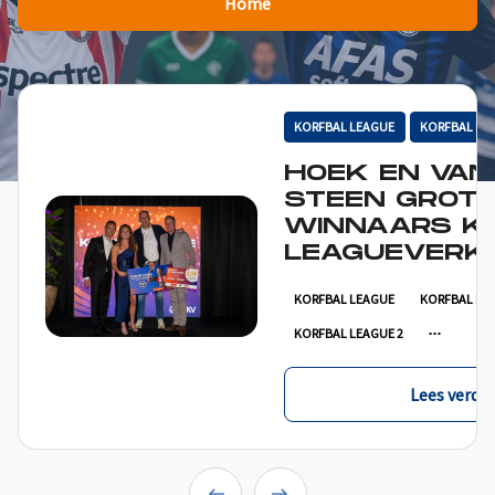
Home
KORFBAL LEAGUE
KORFBAL LE
HOEK EN VAN
STEEN GROT
WINNAARS K
LEAGUEVERKI
KORFBAL LEAGUE
KORFBAL LE
KORFBAL LEAGUE 2
Lees verder