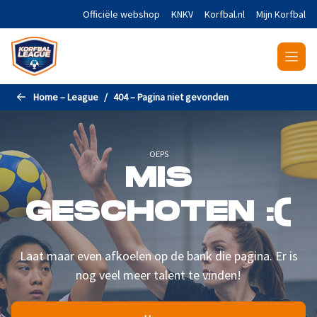
Naar de hoofdinhoud gaan
Officiële webshop
KNKV
Korfbal.nl
Mijn Korfbal
Home – League
404 – Pagina niet gevonden
OEPS
MIS
GESCHOTEN :(
Laat maar even afkoelen op de bank die pagina. Er is
nog veel meer talent te vinden!