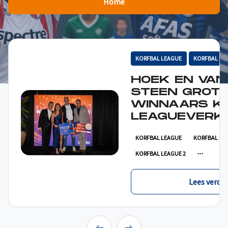
Home
KORFBAL LEAGUE
KORFBAL LE
HOEK EN VAN
STEEN GROT
WINNAARS K
LEAGUEVERKI
KORFBAL LEAGUE
KORFBAL LE
KORFBAL LEAGUE 2
Lees verder