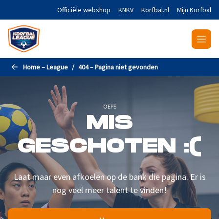
Naar de hoofdinhoud gaan
Officiële webshop
KNKV
Korfbal.nl
Mijn Korfbal
Home – League
404 – Pagina niet gevonden
OEPS
MIS
GESCHOTEN :(
Laat maar even afkoelen op de bank die pagina. Er is
nog veel meer talent te vinden!