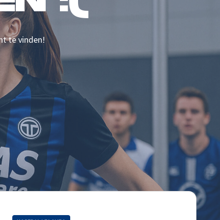
N :(
nt te vinden!