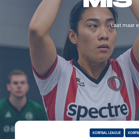
MIS
Laat maar ev
KORFBAL LEAGUE
KORFB