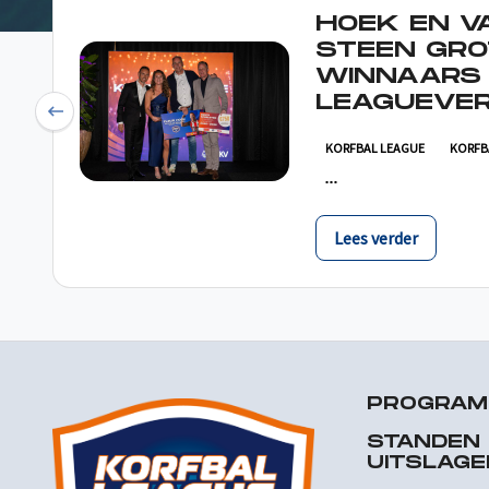
HOEK EN V
STEEN GRO
WINNAARS
LEAGUEVER
Previous
KORFBAL LEAGUE
KORFB
Lees verder
PROGRA
STANDEN
UITSLAGE