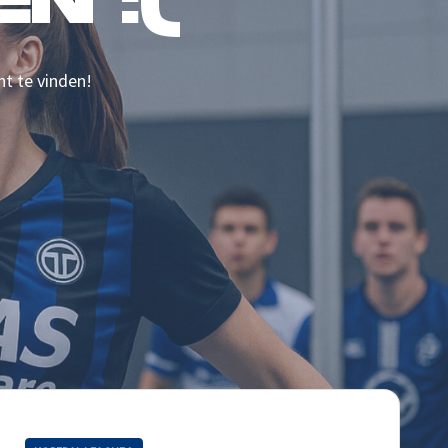
N :(
nt te vinden!