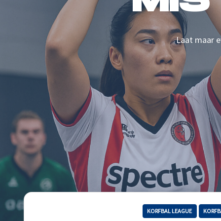
MIS
Laat maar ev
KORFBAL LEAGUE
KORFB