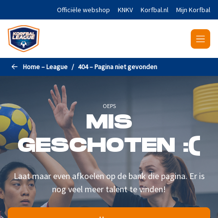
Naar de hoofdinhoud gaan
Officiële webshop
KNKV
Korfbal.nl
Mijn Korfbal
Home – League
404 – Pagina niet gevonden
OEPS
MIS
GESCHOTEN :(
Laat maar even afkoelen op de bank die pagina. Er is
nog veel meer talent te vinden!