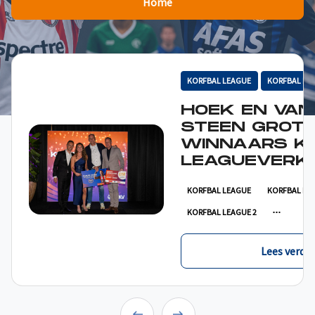
Home
KORFBAL LEAGUE
KORFBAL LE
HOEK EN VAN
STEEN GROT
WINNAARS K
LEAGUEVERKI
KORFBAL LEAGUE
KORFBAL LE
KORFBAL LEAGUE 2
Lees verder