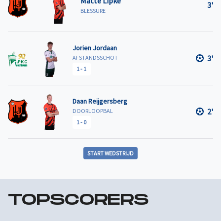
Matté Lipke
3'
BLESSURE
Jorien Jordaan
3'
AFSTANDSSCHOT
1
-
1
Daan Reijgersberg
2'
DOORLOOPBAL
1
-
0
START WEDSTRIJD
TOPSCORERS