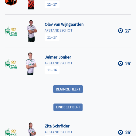
12
-
17
Olav van Wijngaarden
27'
AFSTANDSSCHOT
11
-
17
Jelmer Jonker
26'
AFSTANDSSCHOT
11
-
16
BEGIN 2E HELFT
EINDE 1E HELFT
Zita Schröder
26'
AFSTANDSSCHOT