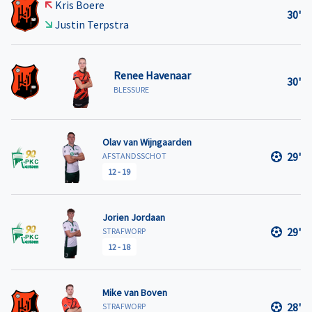
Kris Boere
30'
Justin Terpstra
Renee Havenaar
30'
BLESSURE
Olav van Wijngaarden
29'
AFSTANDSSCHOT
12
-
19
Jorien Jordaan
29'
STRAFWORP
12
-
18
Mike van Boven
28'
STRAFWORP