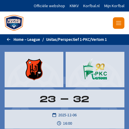
Naar de hoofdinhoud gaan
Officiële webshop
KNKV
Korfbal.nl
Mijn Korfbal
Home – League
Unitas/Perspectief 1-PKC/Vertom 1
23
-
32
2025-12-06
16:00