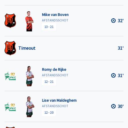
Mike van Boven
32'
AFSTANDSSCHOT
13
-
21
Timeout
31'
Romy de Rijke
31'
AFSTANDSSCHOT
12
-
21
Lise van Maldeghem
30'
AFSTANDSSCHOT
12
-
20