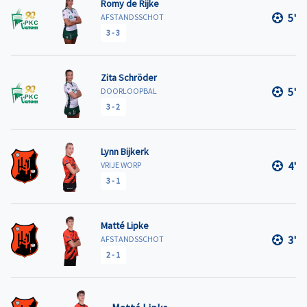
Romy de Rijke
5'
AFSTANDSSCHOT
3
-
3
Zita Schröder
5'
DOORLOOPBAL
3
-
2
Lynn Bijkerk
4'
VRIJE WORP
3
-
1
Matté Lipke
3'
AFSTANDSSCHOT
2
-
1