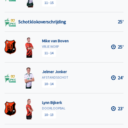
11
-
15
Schotklokoverschrijding
25'
Mike van Boven
25'
VRIJE WORP
11
-
14
Jelmer Jonker
24'
AFSTANDSSCHOT
10
-
14
Lynn Bijkerk
23'
DOORLOOPBAL
10
-
13