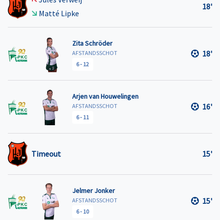
18'
Matté Lipke
Zita Schröder
18'
AFSTANDSSCHOT
6
-
12
Arjen van Houwelingen
16'
AFSTANDSSCHOT
6
-
11
Timeout
15'
Jelmer Jonker
15'
AFSTANDSSCHOT
6
-
10