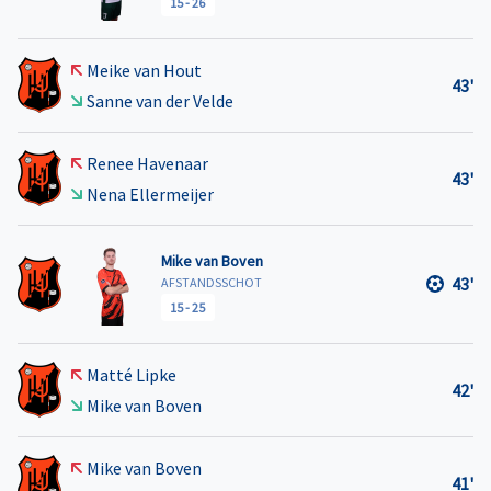
15
-
26
Meike van Hout
43'
Sanne van der Velde
Renee Havenaar
43'
Nena Ellermeijer
Mike van Boven
43'
AFSTANDSSCHOT
15
-
25
Matté Lipke
42'
Mike van Boven
Mike van Boven
41'