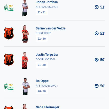
Jorien Jordaan
51'
AFSTANDSSCHOT
22
-
31
Sanne van der Velde
51'
STRAFWORP
22
-
30
Justin Terpstra
50'
DOORLOOPBAL
21
-
30
Bo Oppe
50'
AFSTANDSSCHOT
20
-
30
Nena Ellermeijer