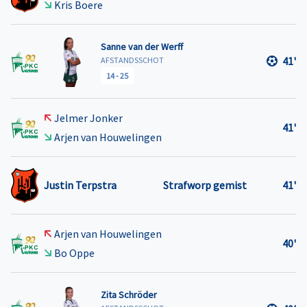
Kris Boere
Sanne van der Werff
41'
AFSTANDSSCHOT
14
-
25
Jelmer Jonker
41'
Arjen van Houwelingen
Justin Terpstra
Strafworp gemist
41'
Arjen van Houwelingen
40'
Bo Oppe
Zita Schröder