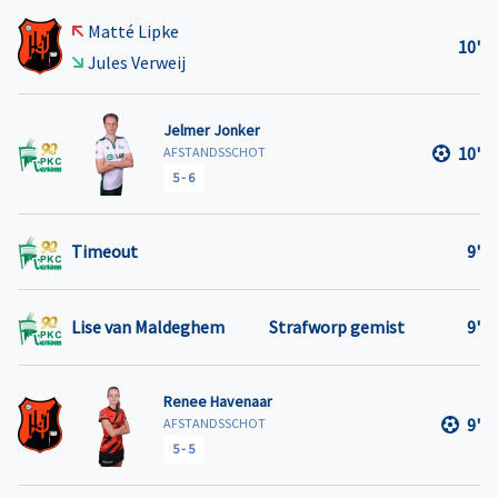
Matté Lipke
10'
Jules Verweij
Jelmer Jonker
10'
AFSTANDSSCHOT
5
-
6
Timeout
9'
Lise van Maldeghem
Strafworp gemist
9'
Renee Havenaar
9'
AFSTANDSSCHOT
5
-
5