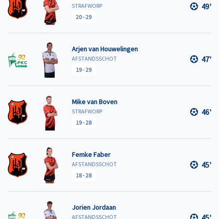
49'
STRAFWORP
20
-
29
Arjen van Houwelingen
47'
AFSTANDSSCHOT
19
-
29
Mike van Boven
46'
STRAFWORP
19
-
28
Femke Faber
45'
AFSTANDSSCHOT
18
-
28
Jorien Jordaan
45'
AFSTANDSSCHOT