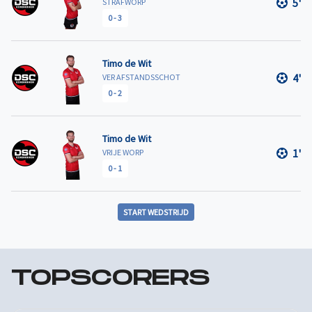
5'
STRAFWORP
0
-
3
Timo de Wit
4'
VER AFSTANDSSCHOT
0
-
2
Timo de Wit
1'
VRIJE WORP
0
-
1
START WEDSTRIJD
TOPSCORERS