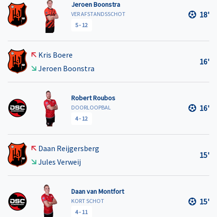
Jeroen Boonstra
18'
VER AFSTANDSSCHOT
5
-
12
Kris Boere
16'
Jeroen Boonstra
Robert Roubos
16'
DOORLOOPBAL
4
-
12
Daan Reijgersberg
15'
Jules Verweij
Daan van Montfort
15'
KORT SCHOT
4
-
11