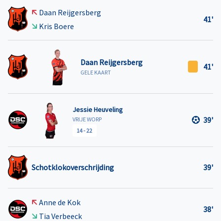
Daan Reijgersberg
41'
Kris Boere
Daan Reijgersberg
41'
GELE KAART
Jessie Heuveling
39'
VRIJE WORP
14
-
22
Schotklokoverschrijding
39'
Anne de Kok
38'
Tia Verbeeck