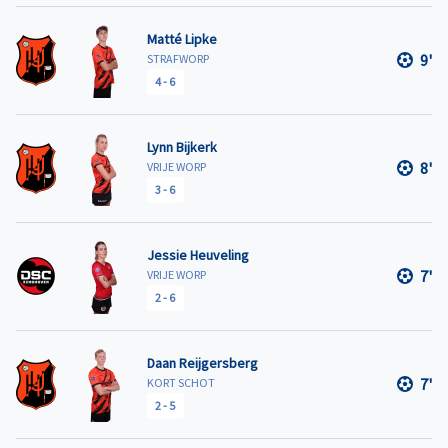
Matté Lipke
9'
STRAFWORP
4
-
6
Lynn Bijkerk
8'
VRIJE WORP
3
-
6
Jessie Heuveling
7'
VRIJE WORP
2
-
6
Daan Reijgersberg
7'
KORT SCHOT
2
-
5