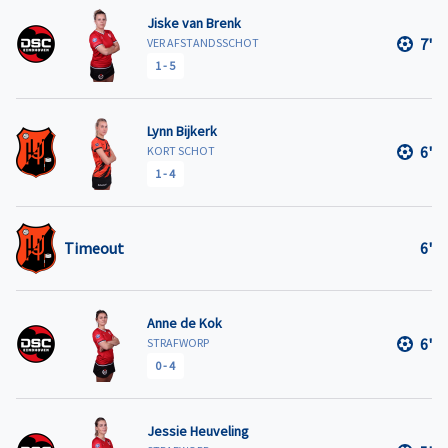
Jiske van Brenk
7'
VER AFSTANDSSCHOT
1
-
5
Lynn Bijkerk
6'
KORT SCHOT
1
-
4
Timeout
6'
Anne de Kok
6'
STRAFWORP
0
-
4
Jessie Heuveling