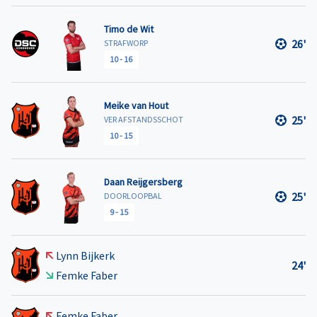
Timo de Wit
26'
STRAFWORP
10
-
16
Meike van Hout
25'
VER AFSTANDSSCHOT
10
-
15
Daan Reijgersberg
25'
DOORLOOPBAL
9
-
15
Lynn Bijkerk
24'
Femke Faber
Femke Faber