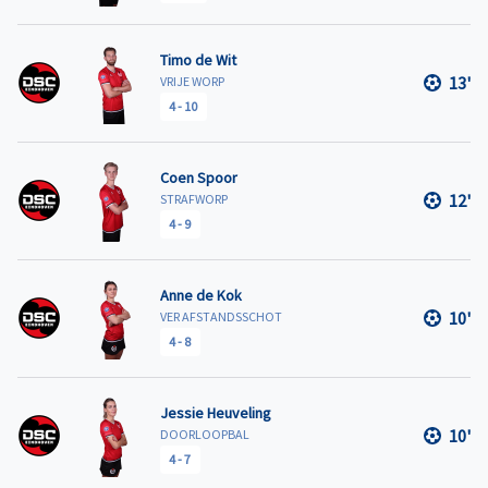
Timo de Wit
13'
VRIJE WORP
4
-
10
Coen Spoor
12'
STRAFWORP
4
-
9
Anne de Kok
10'
VER AFSTANDSSCHOT
4
-
8
Jessie Heuveling
10'
DOORLOOPBAL
4
-
7