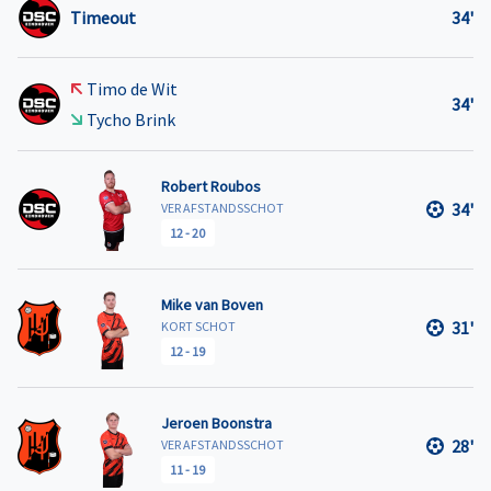
Timeout
34'
Timo de Wit
34'
Tycho Brink
Robert Roubos
34'
VER AFSTANDSSCHOT
12
-
20
Mike van Boven
31'
KORT SCHOT
12
-
19
Jeroen Boonstra
28'
VER AFSTANDSSCHOT
11
-
19