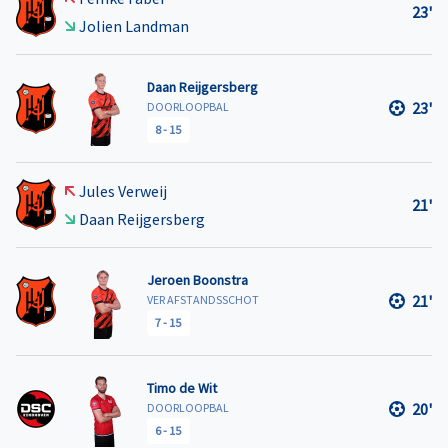
23'
Jolien Landman
Daan Reijgersberg
23'
DOORLOOPBAL
8
-
15
Jules Verweij
21'
Daan Reijgersberg
Jeroen Boonstra
21'
VER AFSTANDSSCHOT
7
-
15
Timo de Wit
20'
DOORLOOPBAL
6
-
15