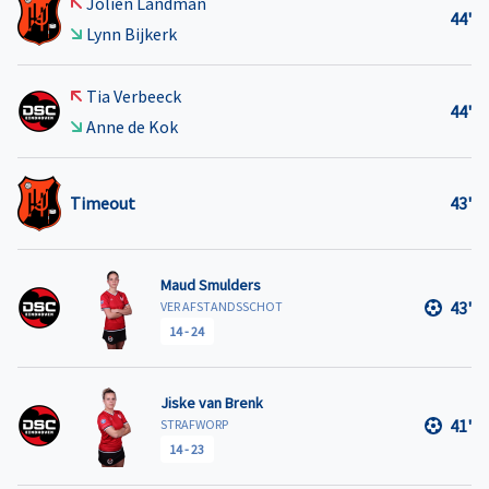
Jolien Landman
44'
Lynn Bijkerk
Tia Verbeeck
44'
Anne de Kok
Timeout
43'
Maud Smulders
43'
VER AFSTANDSSCHOT
14
-
24
Jiske van Brenk
41'
STRAFWORP
14
-
23