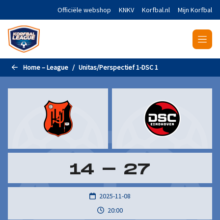
Naar de hoofdinhoud gaan
Officiële webshop
KNKV
Korfbal.nl
Mijn Korfbal
Home – League
Unitas/Perspectief 1-DSC 1
14
-
27
2025-11-08
20:00