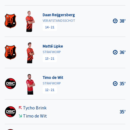
Daan Reijgersberg
38'
VER AFSTANDSSCHOT
14
-
21
Matté Lipke
36'
STRAFWORP
13
-
21
Timo de Wit
35'
STRAFWORP
12
-
21
Tycho Brink
35'
Timo de Wit