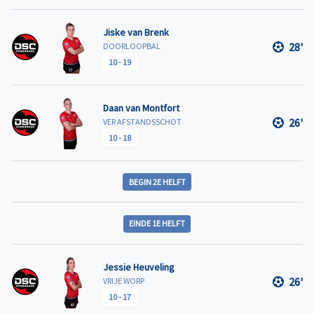
Jiske van Brenk
28'
DOORLOOPBAL
10
-
19
Daan van Montfort
26'
VER AFSTANDSSCHOT
10
-
18
BEGIN 2E HELFT
EINDE 1E HELFT
Jessie Heuveling
26'
VRIJE WORP
10
-
17