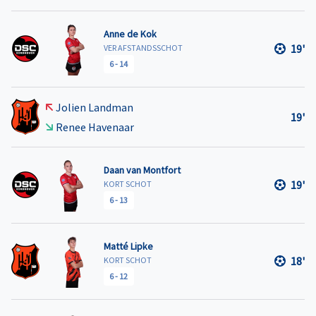
Anne de Kok
19'
VER AFSTANDSSCHOT
6
-
14
Jolien Landman
19'
Renee Havenaar
Daan van Montfort
19'
KORT SCHOT
6
-
13
Matté Lipke
18'
KORT SCHOT
6
-
12