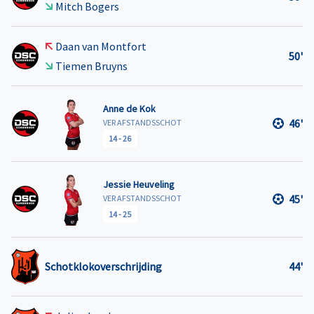
Mitch Bogers
Daan van Montfort
50'
Tiemen Bruyns
Anne de Kok
46'
VER AFSTANDSSCHOT
14
-
26
Jessie Heuveling
45'
VER AFSTANDSSCHOT
14
-
25
Schotklokoverschrijding
44'