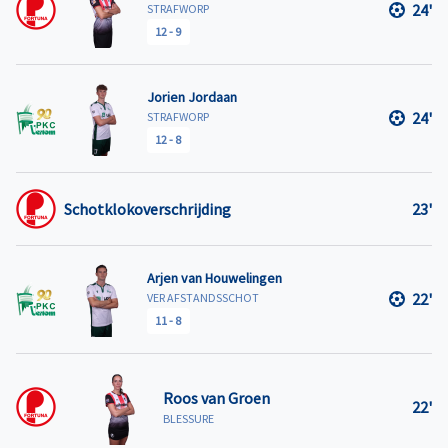
24'
STRAFWORP
12
-
9
Jorien Jordaan
24'
STRAFWORP
12
-
8
Schotklokoverschrijding
23'
Arjen van Houwelingen
22'
VER AFSTANDSSCHOT
11
-
8
Roos van Groen
22'
BLESSURE