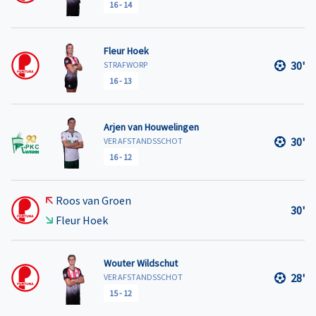
16
-
14
Fleur Hoek
30'
STRAFWORP
16
-
13
Arjen van Houwelingen
30'
VER AFSTANDSSCHOT
16
-
12
Roos van Groen
30'
Fleur Hoek
Wouter Wildschut
28'
VER AFSTANDSSCHOT
15
-
12