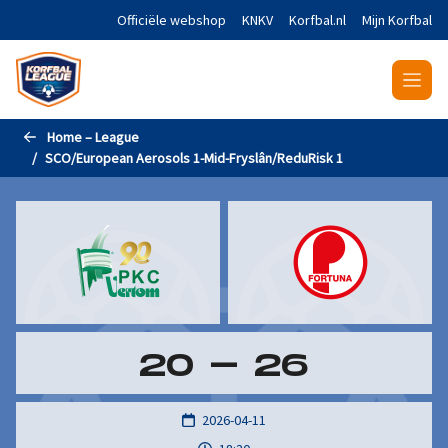
Naar de hoofdinhoud gaan
Officiële webshop
KNKV
Korfbal.nl
Mijn Korfbal
Home – League
SCO/European Aerosols 1-Mid-Fryslân/ReduRisk 1
20
-
26
2026-04-11