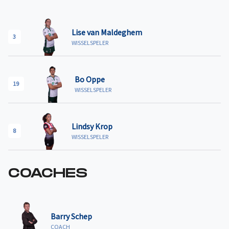
Lise van Maldeghem
3
WISSELSPELER
Bo Oppe
19
WISSELSPELER
Lindsy Krop
8
WISSELSPELER
COACHES
Barry Schep
COACH