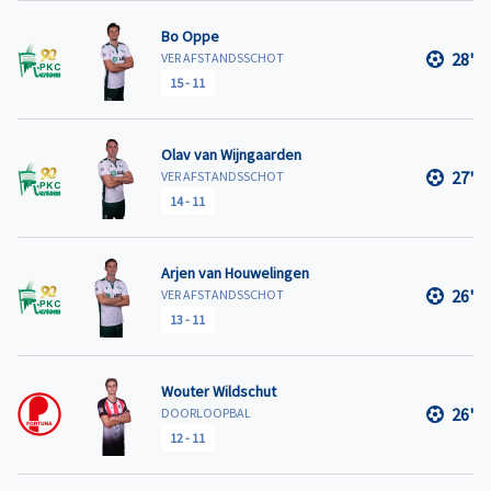
Bo Oppe
28'
VER AFSTANDSSCHOT
15
-
11
Olav van Wijngaarden
27'
VER AFSTANDSSCHOT
14
-
11
Arjen van Houwelingen
26'
VER AFSTANDSSCHOT
13
-
11
Wouter Wildschut
26'
DOORLOOPBAL
12
-
11