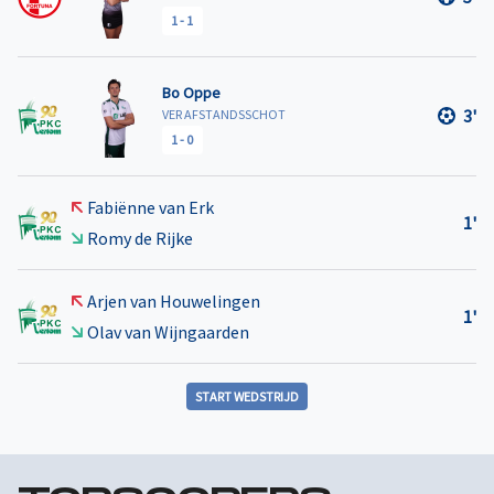
1
-
1
Bo Oppe
3'
VER AFSTANDSSCHOT
1
-
0
Fabiënne van Erk
1'
Romy de Rijke
Arjen van Houwelingen
1'
Olav van Wijngaarden
START WEDSTRIJD