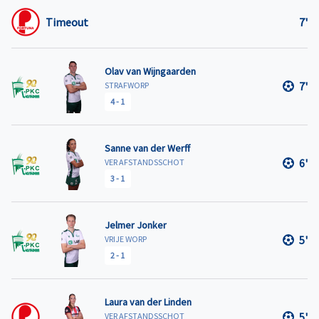
Timeout
7'
Olav van Wijngaarden
7'
STRAFWORP
4
-
1
Sanne van der Werff
6'
VER AFSTANDSSCHOT
3
-
1
Jelmer Jonker
5'
VRIJE WORP
2
-
1
Laura van der Linden
5'
VER AFSTANDSSCHOT