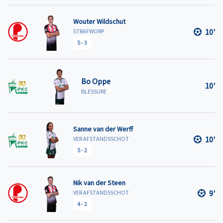
Wouter Wildschut
10'
STRAFWORP
5
-
3
Bo Oppe
10'
BLESSURE
Sanne van der Werff
10'
VER AFSTANDSSCHOT
5
-
2
Nik van der Steen
9'
VER AFSTANDSSCHOT
4
-
2