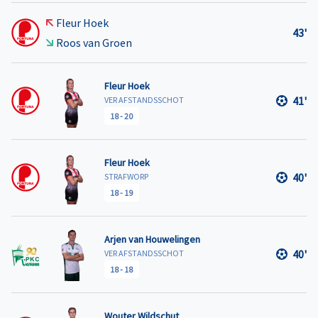
Fleur Hoek
43'
Roos van Groen
Fleur Hoek
41'
VER AFSTANDSSCHOT
18
-
20
Fleur Hoek
40'
STRAFWORP
18
-
19
Arjen van Houwelingen
40'
VER AFSTANDSSCHOT
18
-
18
Wouter Wildschut