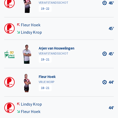
46'
VER AFSTANDSSCHOT
19
-
22
Fleur Hoek
45'
Lindsy Krop
Arjen van Houwelingen
45'
VER AFSTANDSSCHOT
19
-
21
Fleur Hoek
44'
VRIJE WORP
18
-
21
Lindsy Krop
44'
Fleur Hoek