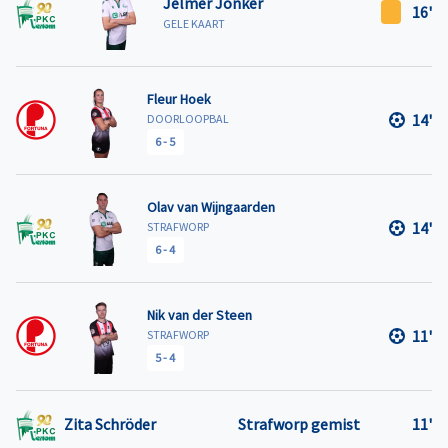
Jelmer Jonker
16'
GELE KAART
Fleur Hoek
14'
DOORLOOPBAL
6
-
5
Olav van Wijngaarden
14'
STRAFWORP
6
-
4
Nik van der Steen
11'
STRAFWORP
5
-
4
Zita Schröder
Strafworp gemist
11'