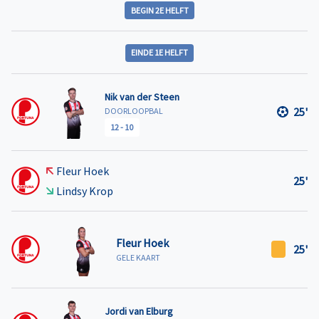
BEGIN 2E HELFT
EINDE 1E HELFT
Nik van der Steen
25'
DOORLOOPBAL
12
-
10
Fleur Hoek
25'
Lindsy Krop
Fleur Hoek
25'
GELE KAART
Jordi van Elburg