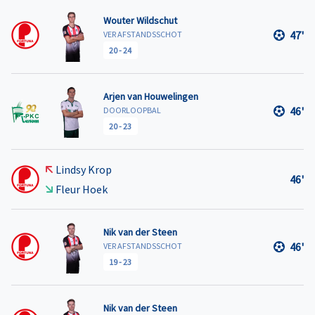
Wouter Wildschut
47'
VER AFSTANDSSCHOT
20
-
24
Arjen van Houwelingen
46'
DOORLOOPBAL
20
-
23
Lindsy Krop
46'
Fleur Hoek
Nik van der Steen
46'
VER AFSTANDSSCHOT
19
-
23
Nik van der Steen