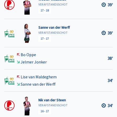
39'
VER AFSTANDSSCHOT
17
-
18
Sanne van der Werff
39'
VER AFSTANDSSCHOT
17
-
17
Bo Oppe
38'
Jelmer Jonker
Lise van Maldeghem
34'
Sanne van der Werff
Nik van der Steen
34'
VER AFSTANDSSCHOT
16
-
17