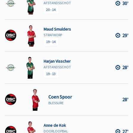
30'
AFSTANDSSCHOT
20
-
14
Maud Smulders
29'
STRAFWORP
19
-
14
Harjan Visscher
28'
AFSTANDSSCHOT
19
-
13
Coen Spoor
28'
BLESSURE
Anne de Kok
27'
DOORLOOPBAL