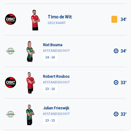
Timo de Wit
34'
GELE KAART
Rixt Bouma
34'
AFSTANDSSCHOT
24
-
16
Robert Roubos
33'
AFSTANDSSCHOT
23
-
16
Julian Frieswijk
33'
AFSTANDSSCHOT
23
-
15