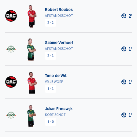
Robert Roubos
2'
AFSTANDSSCHOT
2
-
2
Sabine Verhoef
1'
AFSTANDSSCHOT
2
-
1
Timo de Wit
1'
VRIJE WORP
1
-
1
Julian Frieswijk
1'
KORT SCHOT
1
-
0