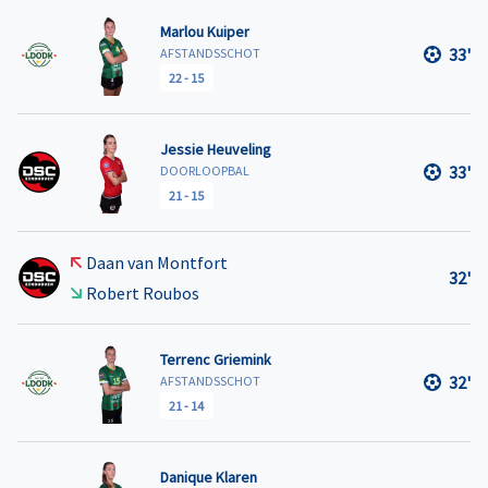
Marlou Kuiper
33'
AFSTANDSSCHOT
22
-
15
Jessie Heuveling
33'
DOORLOOPBAL
21
-
15
Daan van Montfort
32'
Robert Roubos
Terrenc Griemink
32'
AFSTANDSSCHOT
21
-
14
Danique Klaren