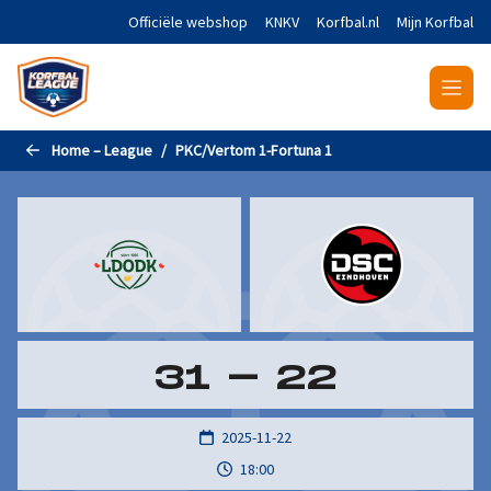
Naar de hoofdinhoud gaan
Officiële webshop
KNKV
Korfbal.nl
Mijn Korfbal
Home – League
PKC/Vertom 1-Fortuna 1
31
-
22
2025-11-22
18:00