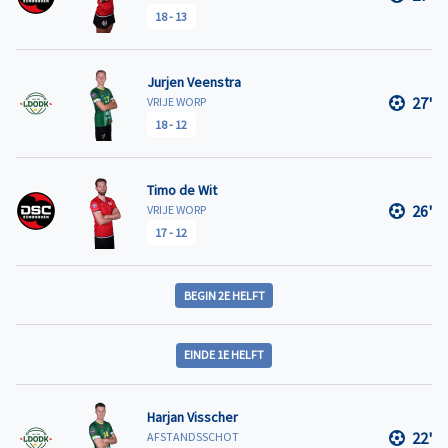
18
-
13
Jurjen Veenstra
27'
VRIJE WORP
18
-
12
Timo de Wit
26'
VRIJE WORP
17
-
12
BEGIN 2E HELFT
EINDE 1E HELFT
Harjan Visscher
22'
AFSTANDSSCHOT