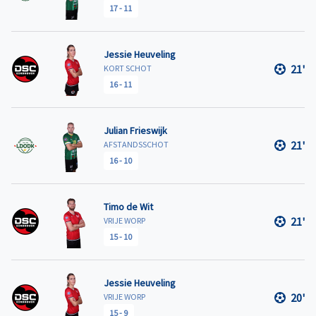
17
-
11
Jessie Heuveling
21'
KORT SCHOT
16
-
11
Julian Frieswijk
21'
AFSTANDSSCHOT
16
-
10
Timo de Wit
21'
VRIJE WORP
15
-
10
Jessie Heuveling
20'
VRIJE WORP
15
-
9