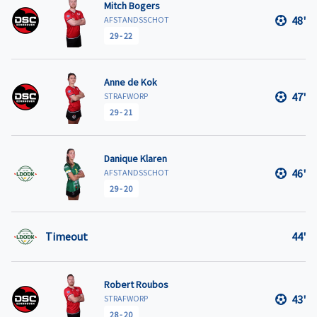
Mitch Bogers
48'
AFSTANDSSCHOT
29
-
22
Anne de Kok
47'
STRAFWORP
29
-
21
Danique Klaren
46'
AFSTANDSSCHOT
29
-
20
Timeout
44'
Robert Roubos
43'
STRAFWORP
28
-
20