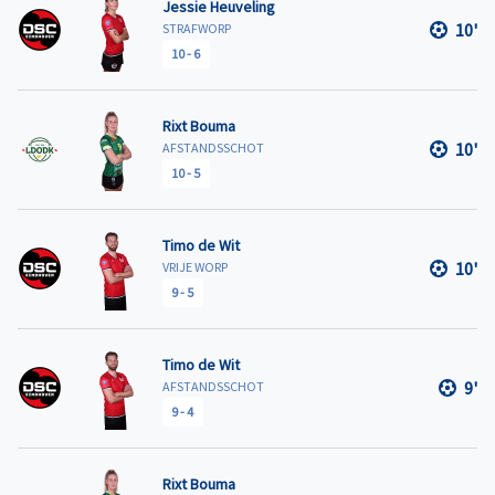
Jessie Heuveling
10'
STRAFWORP
10
-
6
Rixt Bouma
10'
AFSTANDSSCHOT
10
-
5
Timo de Wit
10'
VRIJE WORP
9
-
5
Timo de Wit
9'
AFSTANDSSCHOT
9
-
4
Rixt Bouma