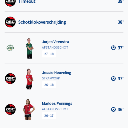
Timeout
39'
Schotklokoverschrijding
38'
Jurjen Veenstra
37'
AFSTANDSSCHOT
27
-
18
Jessie Heuveling
37'
STRAFWORP
26
-
18
Marloes Pennings
36'
AFSTANDSSCHOT
26
-
17