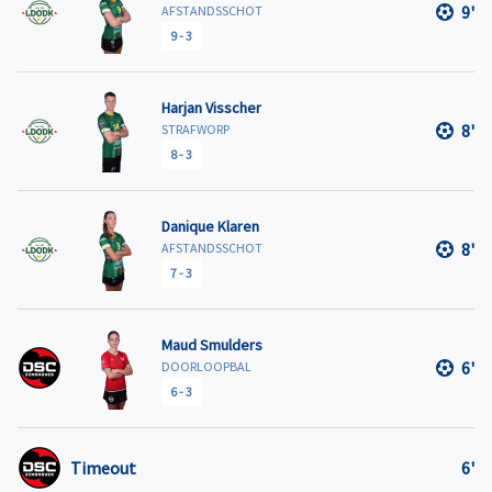
9'
AFSTANDSSCHOT
9
-
3
Harjan Visscher
8'
STRAFWORP
8
-
3
Danique Klaren
8'
AFSTANDSSCHOT
7
-
3
Maud Smulders
6'
DOORLOOPBAL
6
-
3
Timeout
6'