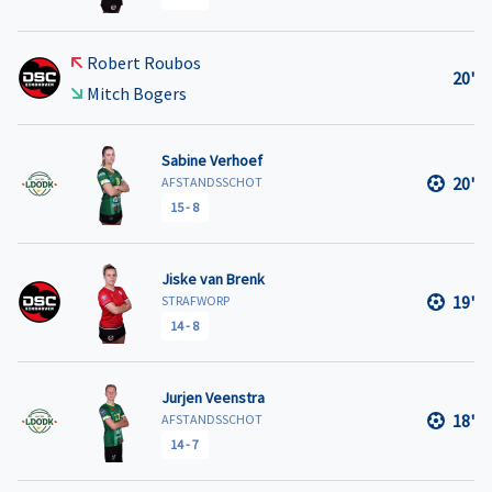
Robert Roubos
20'
Mitch Bogers
Sabine Verhoef
20'
AFSTANDSSCHOT
15
-
8
Jiske van Brenk
19'
STRAFWORP
14
-
8
Jurjen Veenstra
18'
AFSTANDSSCHOT
14
-
7