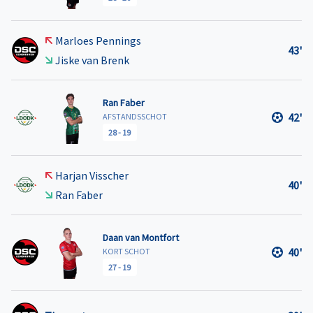
Marloes Pennings
43'
Jiske van Brenk
Ran Faber
42'
AFSTANDSSCHOT
28
-
19
Harjan Visscher
40'
Ran Faber
Daan van Montfort
40'
KORT SCHOT
27
-
19