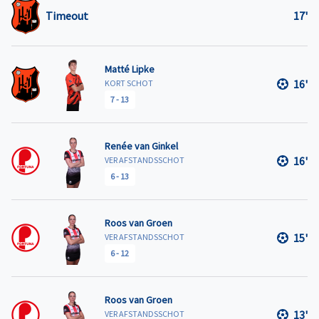
Timeout
17'
Matté Lipke
16'
KORT SCHOT
7
-
13
Renée van Ginkel
16'
VER AFSTANDSSCHOT
6
-
13
Roos van Groen
15'
VER AFSTANDSSCHOT
6
-
12
Roos van Groen
13'
VER AFSTANDSSCHOT