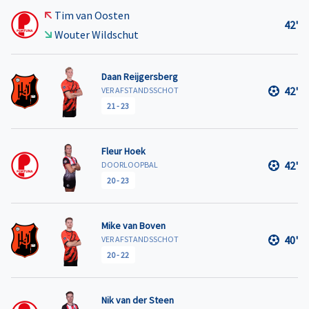
Tim van Oosten
42'
Wouter Wildschut
Daan Reijgersberg
42'
VER AFSTANDSSCHOT
21
-
23
Fleur Hoek
42'
DOORLOOPBAL
20
-
23
Mike van Boven
40'
VER AFSTANDSSCHOT
20
-
22
Nik van der Steen