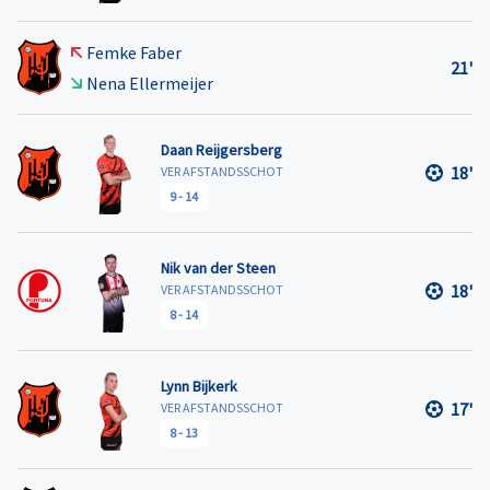
Femke Faber
21'
Nena Ellermeijer
Daan Reijgersberg
18'
VER AFSTANDSSCHOT
9
-
14
Nik van der Steen
18'
VER AFSTANDSSCHOT
8
-
14
Lynn Bijkerk
17'
VER AFSTANDSSCHOT
8
-
13