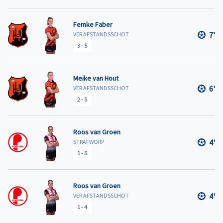
Femke Faber
7'
VER AFSTANDSSCHOT
3
-
5
Meike van Hout
6'
VER AFSTANDSSCHOT
2
-
5
Roos van Groen
4'
STRAFWORP
1
-
5
Roos van Groen
4'
VER AFSTANDSSCHOT
1
-
4