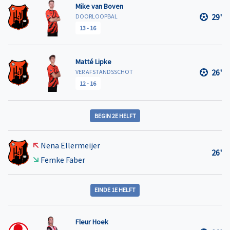
Mike van Boven
29'
DOORLOOPBAL
13
-
16
Matté Lipke
26'
VER AFSTANDSSCHOT
12
-
16
BEGIN 2E HELFT
Nena Ellermeijer
26'
Femke Faber
EINDE 1E HELFT
Fleur Hoek