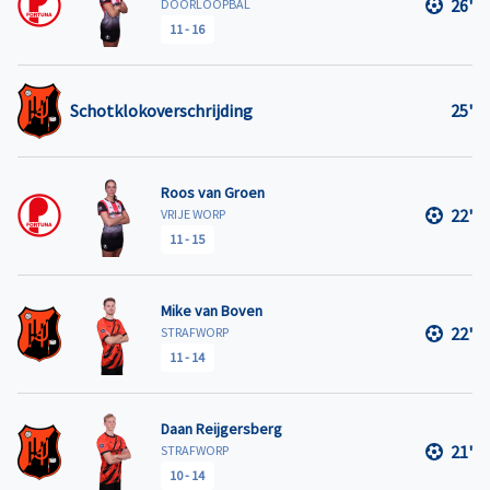
26'
DOORLOOPBAL
11
-
16
Schotklokoverschrijding
25'
Roos van Groen
22'
VRIJE WORP
11
-
15
Mike van Boven
22'
STRAFWORP
11
-
14
Daan Reijgersberg
21'
STRAFWORP
10
-
14