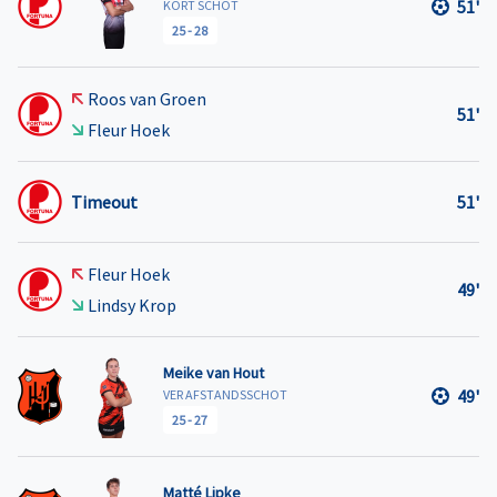
51'
KORT SCHOT
25
-
28
Roos van Groen
51'
Fleur Hoek
Timeout
51'
Fleur Hoek
49'
Lindsy Krop
Meike van Hout
49'
VER AFSTANDSSCHOT
25
-
27
Matté Lipke