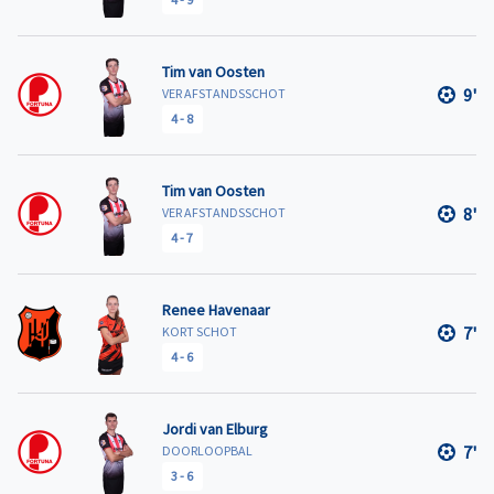
Tim van Oosten
9'
VER AFSTANDSSCHOT
4
-
8
Tim van Oosten
8'
VER AFSTANDSSCHOT
4
-
7
Renee Havenaar
7'
KORT SCHOT
4
-
6
Jordi van Elburg
7'
DOORLOOPBAL
3
-
6