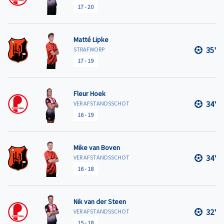
17
-
20
Matté Lipke
35'
STRAFWORP
17
-
19
Fleur Hoek
34'
VER AFSTANDSSCHOT
16
-
19
Mike van Boven
34'
VER AFSTANDSSCHOT
16
-
18
Nik van der Steen
32'
VER AFSTANDSSCHOT
15
-
18