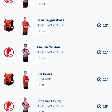
6
-
11
Daan Reijgersberg
13'
VER AFSTANDSSCHOT
6
-
10
Tim van Oosten
11'
VER AFSTANDSSCHOT
5
-
10
Kris Boere
11'
STRAFWORP
5
-
9
Jordi van Elburg
10'
VER AFSTANDSSCHOT
4
-
9