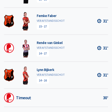
Femke Faber
31'
VER AFSTANDSSCHOT
15
-
17
Renée van Ginkel
31'
VER AFSTANDSSCHOT
14
-
17
Lynn Bijkerk
31'
VER AFSTANDSSCHOT
14
-
16
Timeout
30'