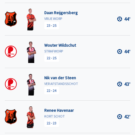
Daan Reijgersberg
44'
VRIJE WORP
23
-
25
Wouter Wildschut
44'
STRAFWORP
22
-
25
Nik van der Steen
43'
VER AFSTANDSSCHOT
22
-
24
Renee Havenaar
42'
KORT SCHOT
22
-
23