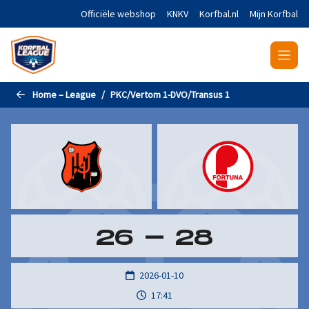
Naar de hoofdinhoud gaan
Officiële webshop
KNKV
Korfbal.nl
Mijn Korfbal
Home – League
PKC/Vertom 1-DVO/Transus 1
26
-
28
2026-01-10
17:41