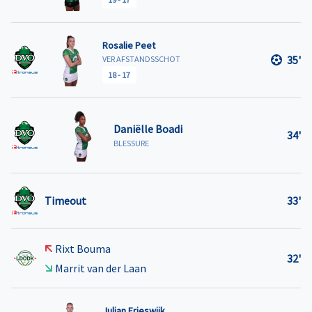
Rosalie Peet
35'
VER AFSTANDSSCHOT
18
-
17
Daniëlle Boadi
34'
BLESSURE
Timeout
33'
Rixt Bouma
32'
Marrit van der Laan
Julian Frieswijk