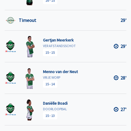
16
-
15
Timeout
29'
Gertjan Meerkerk
29'
VER AFSTANDSSCHOT
15
-
15
Menno van der Neut
28'
VRIJE WORP
15
-
14
Daniëlle Boadi
27'
DOORLOOPBAL
15
-
13