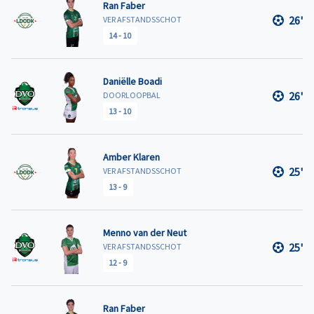
Ran Faber
26'
VER AFSTANDSSCHOT
14
-
10
Daniëlle Boadi
26'
DOORLOOPBAL
13
-
10
Amber Klaren
25'
VER AFSTANDSSCHOT
13
-
9
Menno van der Neut
25'
VER AFSTANDSSCHOT
12
-
9
Ran Faber