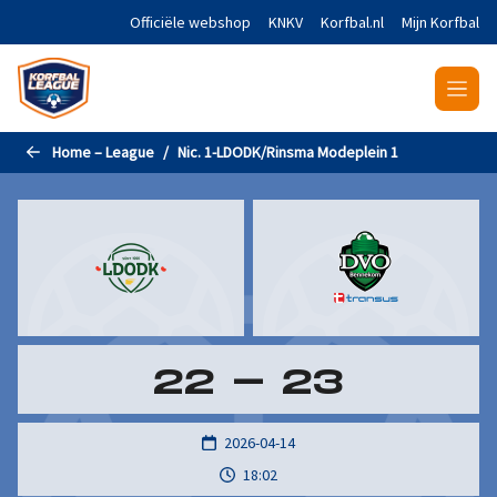
Naar de hoofdinhoud gaan
Officiële webshop
KNKV
Korfbal.nl
Mijn Korfbal
Home – League
Nic. 1-LDODK/Rinsma Modeplein 1
22
-
23
2026-04-14
18:02