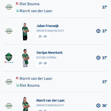
Rixt Bouma
37'
Marrit van der Laan
Julian Frieswijk
37'
VER AFSTANDSSCHOT
20
-
18
Gertjan Meerkerk
37'
DOORLOOPBAL
19
-
18
Marrit van der Laan
37'
Rixt Bouma
Marrit van der Laan
36'
VER AFSTANDSSCHOT
19
-
17