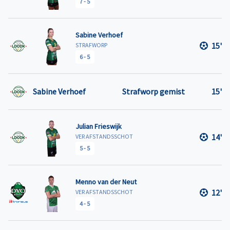
7
-
5
Sabine Verhoef
15'
STRAFWORP
6
-
5
Sabine Verhoef
Strafworp gemist
15'
Julian Frieswijk
14'
VER AFSTANDSSCHOT
5
-
5
Menno van der Neut
12'
VER AFSTANDSSCHOT
4
-
5