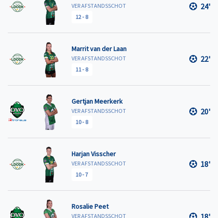
24'
VER AFSTANDSSCHOT
12
-
8
Marrit van der Laan
22'
VER AFSTANDSSCHOT
11
-
8
Gertjan Meerkerk
20'
VER AFSTANDSSCHOT
10
-
8
Harjan Visscher
18'
VER AFSTANDSSCHOT
10
-
7
Rosalie Peet
18'
VER AFSTANDSSCHOT