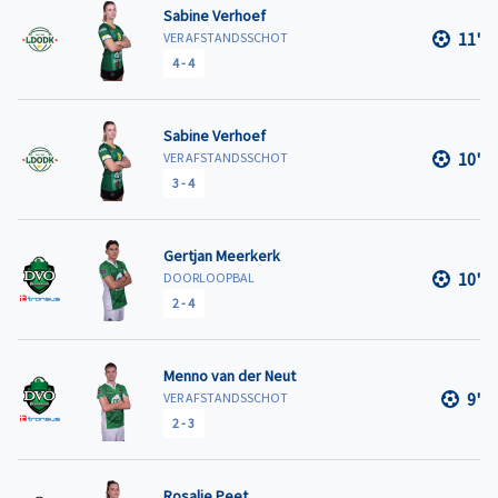
Sabine Verhoef
11'
VER AFSTANDSSCHOT
4
-
4
Sabine Verhoef
10'
VER AFSTANDSSCHOT
3
-
4
Gertjan Meerkerk
10'
DOORLOOPBAL
2
-
4
Menno van der Neut
9'
VER AFSTANDSSCHOT
2
-
3
Rosalie Peet