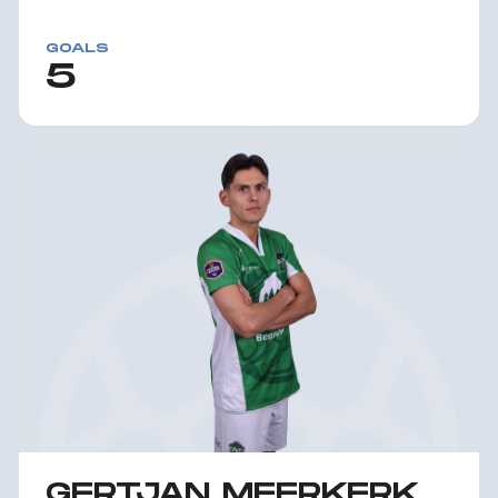
GOALS
5
GERTJAN MEERKERK