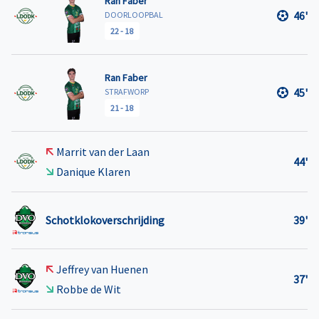
Ran Faber
46'
DOORLOOPBAL
22
-
18
Ran Faber
45'
STRAFWORP
21
-
18
Marrit van der Laan
44'
Danique Klaren
Schotklokoverschrijding
39'
Jeffrey van Huenen
37'
Robbe de Wit