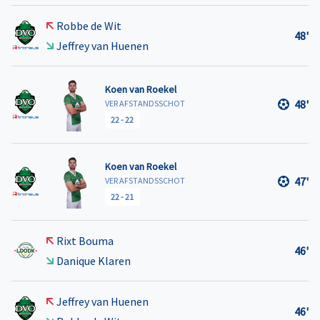
Robbe de Wit
48'
Jeffrey van Huenen
Koen van Roekel
48'
VER AFSTANDSSCHOT
22
-
22
Koen van Roekel
47'
VER AFSTANDSSCHOT
22
-
21
Rixt Bouma
46'
Danique Klaren
Jeffrey van Huenen
46'