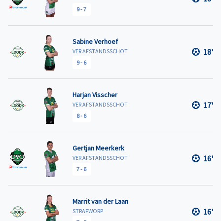
9
-
7
Sabine Verhoef
18'
VER AFSTANDSSCHOT
9
-
6
Harjan Visscher
17'
VER AFSTANDSSCHOT
8
-
6
Gertjan Meerkerk
16'
VER AFSTANDSSCHOT
7
-
6
Marrit van der Laan
16'
STRAFWORP