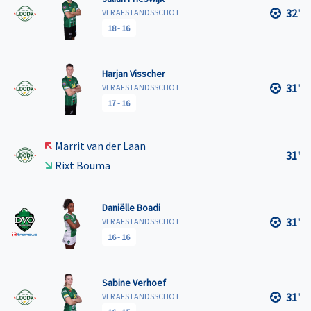
32'
VER AFSTANDSSCHOT
18
-
16
Harjan Visscher
31'
VER AFSTANDSSCHOT
17
-
16
Marrit van der Laan
31'
Rixt Bouma
Daniëlle Boadi
31'
VER AFSTANDSSCHOT
16
-
16
Sabine Verhoef
31'
VER AFSTANDSSCHOT