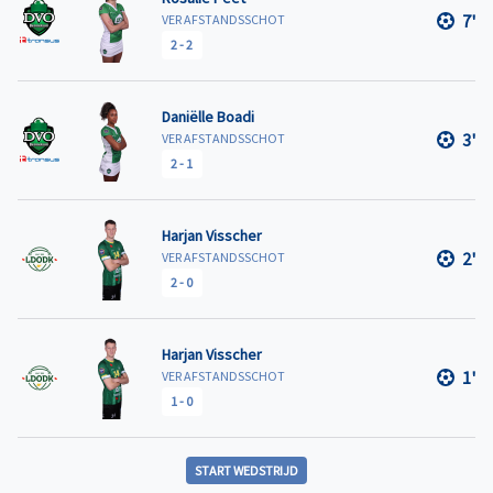
7'
VER AFSTANDSSCHOT
2
-
2
Daniëlle Boadi
3'
VER AFSTANDSSCHOT
2
-
1
Harjan Visscher
2'
VER AFSTANDSSCHOT
2
-
0
Harjan Visscher
1'
VER AFSTANDSSCHOT
1
-
0
START WEDSTRIJD