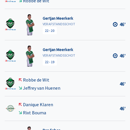
Robbe de Wit
Gertjan Meerkerk
46'
VER AFSTANDSSCHOT
22
-
20
Gertjan Meerkerk
46'
VER AFSTANDSSCHOT
22
-
19
Robbe de Wit
46'
Jeffrey van Huenen
Danique Klaren
46'
Rixt Bouma