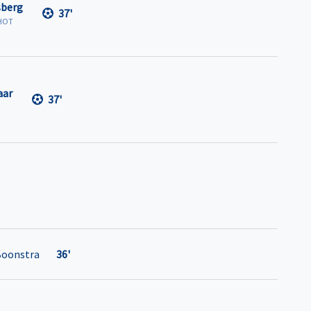
sberg
37'
HOT
aar
37'
Boonstra
36'