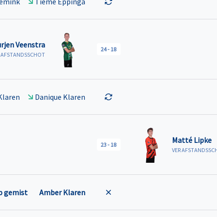
iemink
Tieme Eppinga
urjen Veenstra
24
-
18
AFSTANDSSCHOT
Klaren
Danique Klaren
Matté Lipke
23
-
18
VER AFSTANDSSC
p gemist
Amber Klaren