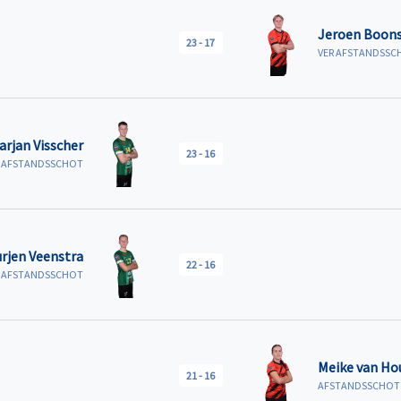
Jeroen Boons
23
-
17
VER AFSTANDSSC
arjan Visscher
23
-
16
AFSTANDSSCHOT
urjen Veenstra
22
-
16
AFSTANDSSCHOT
Meike van Ho
21
-
16
AFSTANDSSCHOT