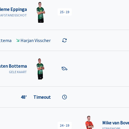
ieme Eppinga
25
-
19
AFSTANDSSCHOT
ttema
Harjan Visscher
sten Bottema
GELE KAART
48'
Timeout
Mike van Bov
24
-
19
STRAFWORP