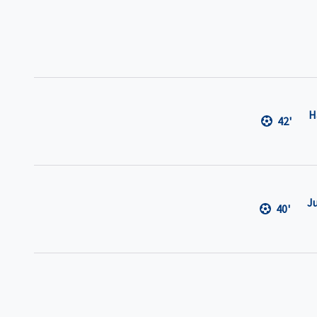
H
42'
J
40'