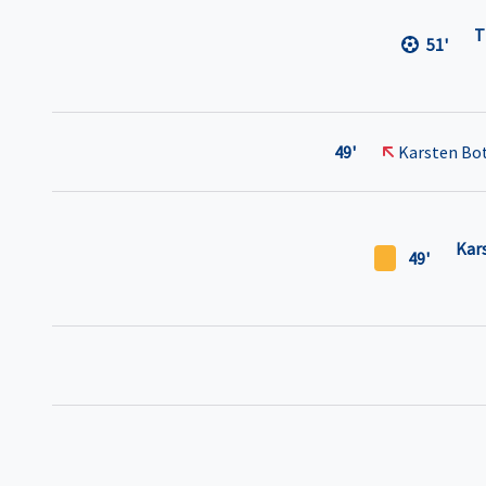
T
51'
49'
Karsten Bo
Kar
49'