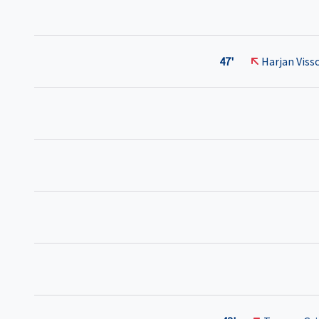
47'
Harjan Viss