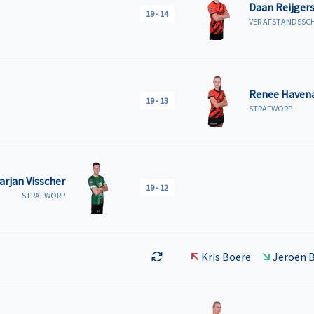
Daan Reijger
19
-
14
VER AFSTANDSSC
Renee Haven
19
-
13
STRAFWORP
arjan Visscher
19
-
12
STRAFWORP
Kris Boere
Jeroen 