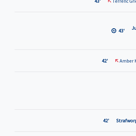
43'
Terrenc Gr
J
43'
42'
Amber 
42'
Strafwor