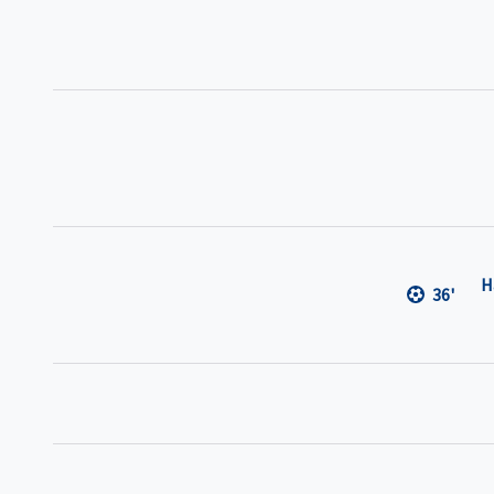
H
36'