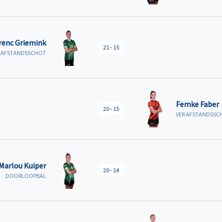
renc Griemink
21
-
15
AFSTANDSSCHOT
Femke Faber
20
-
15
VER AFSTANDSSC
Marlou Kuiper
20
-
14
DOORLOOPBAL