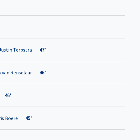
Justin Terpstra
47'
 van Renselaar
46'
46'
ris Boere
45'