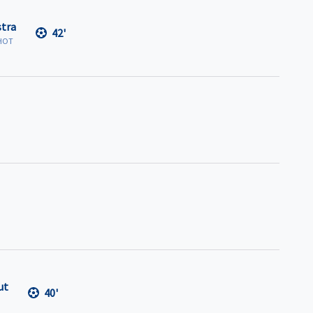
tra
42'
HOT
ut
40'