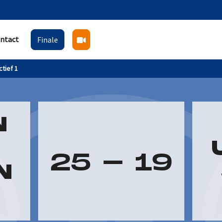
ntact
Finale
tief 1
N
25
-
19
N