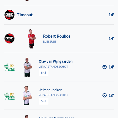
Timeout
14'
Robert Roubos
14'
BLESSURE
Olav van Wijngaarden
14'
VER AFSTANDSSCHOT
6
-
3
Jelmer Jonker
13'
VER AFSTANDSSCHOT
5
-
3