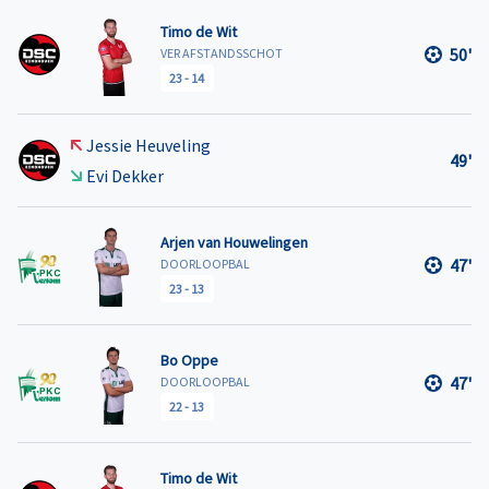
Timo de Wit
50'
VER AFSTANDSSCHOT
23
-
14
Jessie Heuveling
49'
Evi Dekker
Arjen van Houwelingen
47'
DOORLOOPBAL
23
-
13
Bo Oppe
47'
DOORLOOPBAL
22
-
13
Timo de Wit