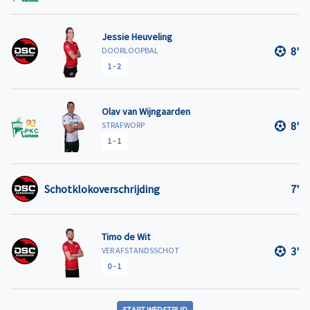
Jessie Heuveling
8'
DOORLOOPBAL
1
-
2
Olav van Wijngaarden
8'
STRAFWORP
1
-
1
Schotklokoverschrijding
7'
Timo de Wit
3'
VER AFSTANDSSCHOT
0
-
1
START WEDSTRIJD