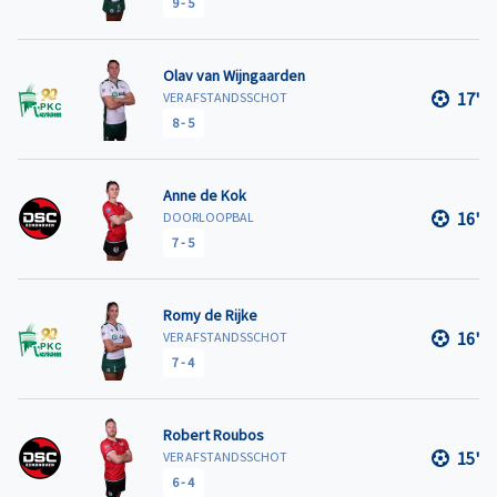
9
-
5
Olav van Wijngaarden
17'
VER AFSTANDSSCHOT
8
-
5
Anne de Kok
16'
DOORLOOPBAL
7
-
5
Romy de Rijke
16'
VER AFSTANDSSCHOT
7
-
4
Robert Roubos
15'
VER AFSTANDSSCHOT
6
-
4