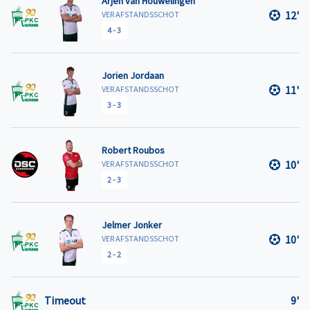
Arjen van Houwelingen
12'
VER AFSTANDSSCHOT
4
-
3
Jorien Jordaan
11'
VER AFSTANDSSCHOT
3
-
3
Robert Roubos
10'
VER AFSTANDSSCHOT
2
-
3
Jelmer Jonker
10'
VER AFSTANDSSCHOT
2
-
2
Timeout
9'