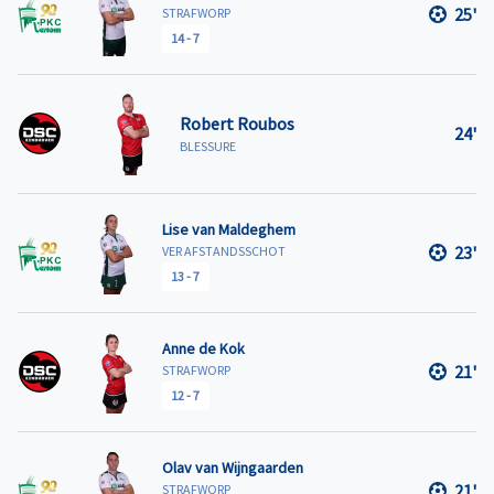
25'
STRAFWORP
14
-
7
Robert Roubos
24'
BLESSURE
Lise van Maldeghem
23'
VER AFSTANDSSCHOT
13
-
7
Anne de Kok
21'
STRAFWORP
12
-
7
Olav van Wijngaarden
21'
STRAFWORP