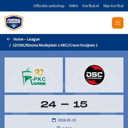
Naar de hoofdinhoud gaan
Officiële webshop
KNKV
Korfbal.nl
Mijn Korfbal
Home – League
LDODK/Rinsma Modeplein 1-HKC/Creon Kozijnen 1
24
-
15
2026-01-10