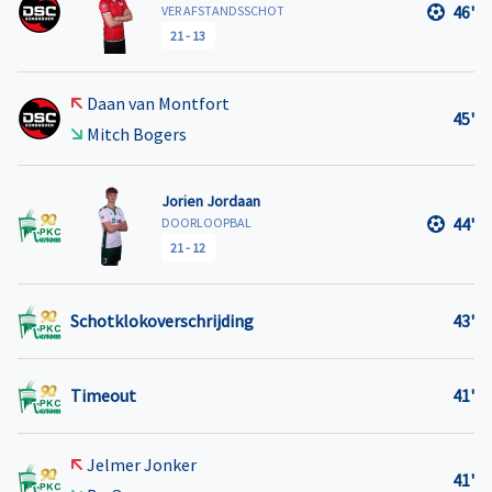
46'
VER AFSTANDSSCHOT
21
-
13
Daan van Montfort
45'
Mitch Bogers
Jorien Jordaan
44'
DOORLOOPBAL
21
-
12
Schotklokoverschrijding
43'
Timeout
41'
Jelmer Jonker
41'