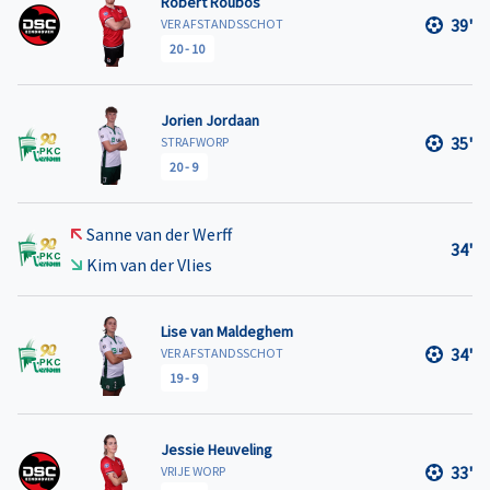
Robert Roubos
39'
VER AFSTANDSSCHOT
20
-
10
Jorien Jordaan
35'
STRAFWORP
20
-
9
Sanne van der Werff
34'
Kim van der Vlies
Lise van Maldeghem
34'
VER AFSTANDSSCHOT
19
-
9
Jessie Heuveling
33'
VRIJE WORP