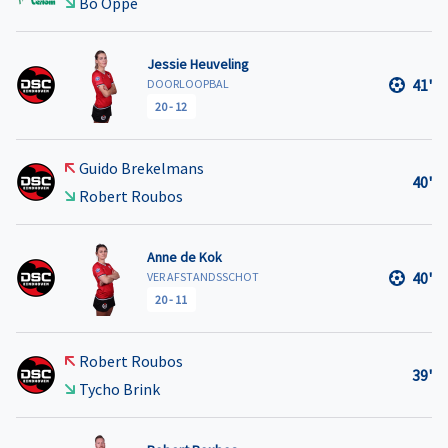
Bo Oppe
Jessie Heuveling
41'
DOORLOOPBAL
20
-
12
Guido Brekelmans
40'
Robert Roubos
Anne de Kok
40'
VER AFSTANDSSCHOT
20
-
11
Robert Roubos
39'
Tycho Brink