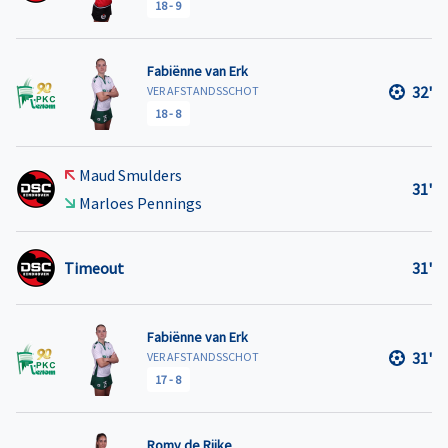
18
-
9
Fabiënne van Erk
32'
VER AFSTANDSSCHOT
18
-
8
Maud Smulders
31'
Marloes Pennings
Timeout
31'
Fabiënne van Erk
31'
VER AFSTANDSSCHOT
17
-
8
Romy de Rijke