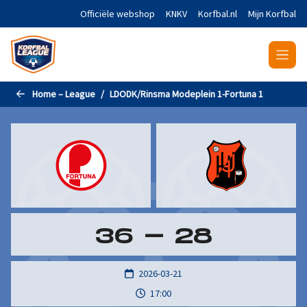
Naar de hoofdinhoud gaan
Officiële webshop
KNKV
Korfbal.nl
Mijn Korfbal
Home – League
LDODK/Rinsma Modeplein 1-Fortuna 1
36
-
28
2026-03-21
17:00