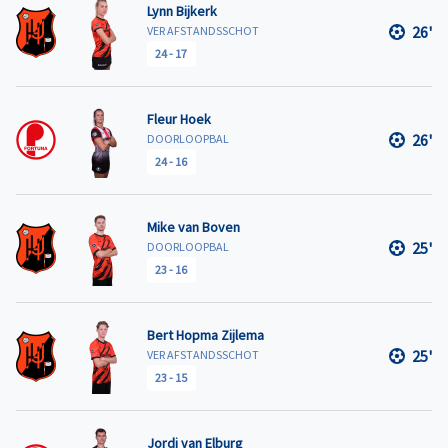
Lynn Bijkerk
26'
VER AFSTANDSSCHOT
24
-
17
Fleur Hoek
26'
DOORLOOPBAL
24
-
16
Mike van Boven
25'
DOORLOOPBAL
23
-
16
Bert Hopma Zijlema
25'
VER AFSTANDSSCHOT
23
-
15
Jordi van Elburg