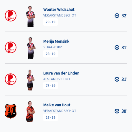
Wouter Wildschut
32'
VER AFSTANDSSCHOT
29
-
19
Merijn Mensink
31'
STRAFWORP
28
-
19
Laura van der Linden
31'
AFSTANDSSCHOT
27
-
19
Meike van Hout
30'
VER AFSTANDSSCHOT
26
-
19