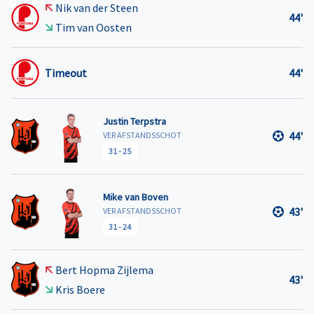
Nik van der Steen
44'
Tim van Oosten
Timeout
44'
Justin Terpstra
44'
VER AFSTANDSSCHOT
31
-
25
Mike van Boven
43'
VER AFSTANDSSCHOT
31
-
24
Bert Hopma Zijlema
43'
Kris Boere