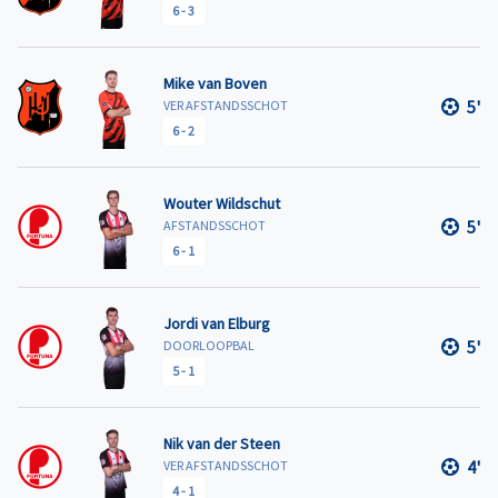
6
-
3
Mike van Boven
5'
VER AFSTANDSSCHOT
6
-
2
Wouter Wildschut
5'
AFSTANDSSCHOT
6
-
1
Jordi van Elburg
5'
DOORLOOPBAL
5
-
1
Nik van der Steen
4'
VER AFSTANDSSCHOT
4
-
1