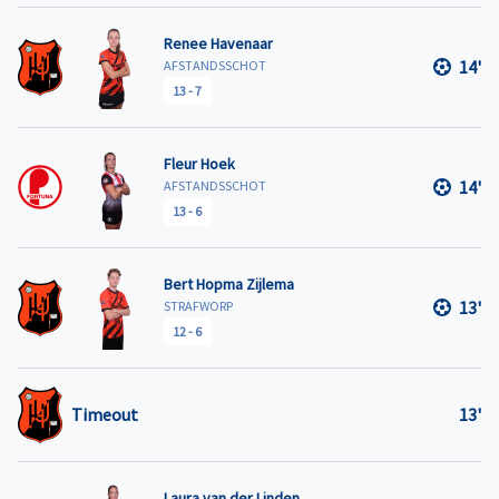
Renee Havenaar
14'
AFSTANDSSCHOT
13
-
7
Fleur Hoek
14'
AFSTANDSSCHOT
13
-
6
Bert Hopma Zijlema
13'
STRAFWORP
12
-
6
Timeout
13'
Laura van der Linden