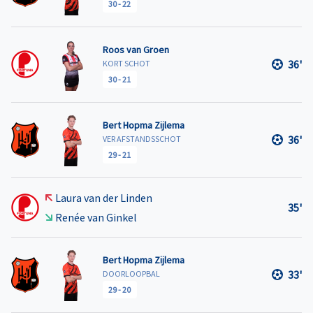
30
-
22
Roos van Groen
36'
KORT SCHOT
30
-
21
Bert Hopma Zijlema
36'
VER AFSTANDSSCHOT
29
-
21
Laura van der Linden
35'
Renée van Ginkel
Bert Hopma Zijlema
33'
DOORLOOPBAL
29
-
20