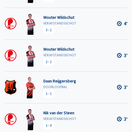
Wouter Wildschut
4'
VER AFSTANDSSCHOT
3
-
1
Wouter Wildschut
3'
VER AFSTANDSSCHOT
2
-
1
Daan Reijgersberg
3'
DOORLOOPBAL
1
-
1
Nik van der Steen
3'
VER AFSTANDSSCHOT
1
-
0