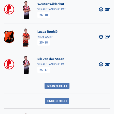
Wouter Wildschut
30'
VER AFSTANDSSCHOT
26
-
18
Lucca Boehlé
29'
VRIJE WORP
25
-
18
Nik van der Steen
28'
VER AFSTANDSSCHOT
25
-
17
BEGIN 2E HELFT
EINDE 1E HELFT