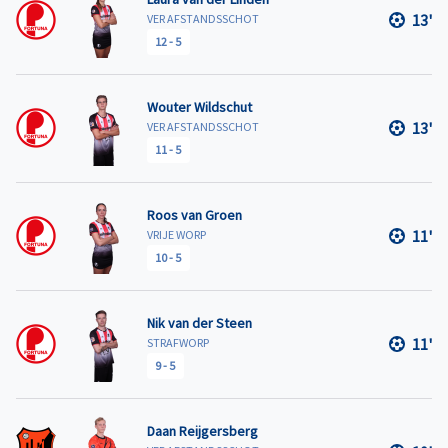
13'
VER AFSTANDSSCHOT
12
-
5
Wouter Wildschut
13'
VER AFSTANDSSCHOT
11
-
5
Roos van Groen
11'
VRIJE WORP
10
-
5
Nik van der Steen
11'
STRAFWORP
9
-
5
Daan Reijgersberg