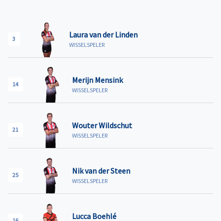
Laura van der Linden
3
WISSELSPELER
Merijn Mensink
14
WISSELSPELER
Wouter Wildschut
21
WISSELSPELER
Nik van der Steen
25
WISSELSPELER
Lucca Boehlé
16