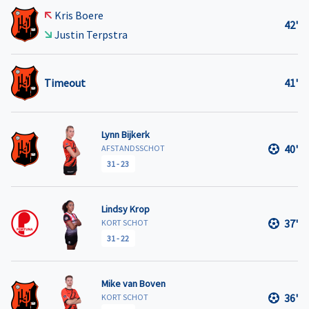
Kris Boere
42'
Justin Terpstra
Timeout
41'
Lynn Bijkerk
40'
AFSTANDSSCHOT
31
-
23
Lindsy Krop
37'
KORT SCHOT
31
-
22
Mike van Boven
36'
KORT SCHOT