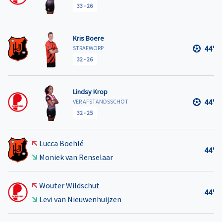
33
-
26
Kris Boere
44'
STRAFWORP
32
-
26
Lindsy Krop
44'
VER AFSTANDSSCHOT
32
-
25
Lucca Boehlé
44'
Moniek van Renselaar
Wouter Wildschut
44'
Levi van Nieuwenhuijzen