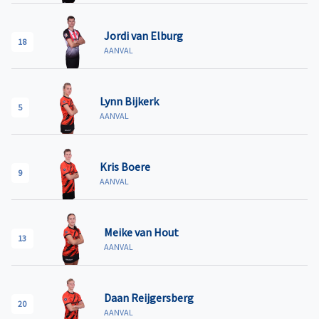
Jordi van Elburg
18
AANVAL
Lynn Bijkerk
5
AANVAL
Kris Boere
9
AANVAL
Meike van Hout
13
AANVAL
Daan Reijgersberg
20
AANVAL