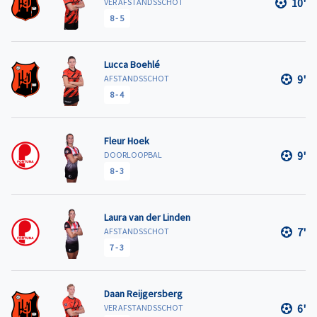
10'
VER AFSTANDSSCHOT
8
-
5
Lucca Boehlé
9'
AFSTANDSSCHOT
8
-
4
Fleur Hoek
9'
DOORLOOPBAL
8
-
3
Laura van der Linden
7'
AFSTANDSSCHOT
7
-
3
Daan Reijgersberg
6'
VER AFSTANDSSCHOT