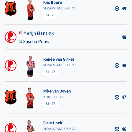
Kris Boere
49'
VER AFSTANDSSCHOT
34
-
28
Merijn Mensink
48'
Sascha Pouw
Renée van Ginkel
48'
VER AFSTANDSSCHOT
34
-
27
Mike van Boven
47'
KORT SCHOT
33
-
27
Fleur Hoek
46'
VER AFSTANDSSCHOT