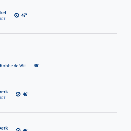
kel
47'
HOT
Robbe de Wit
46'
kerk
46'
HOT
kerk
46'