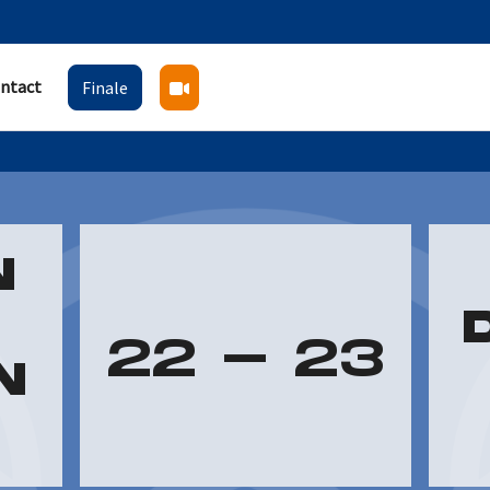
ntact
Finale
N
22
-
23
N