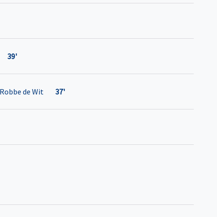
39'
Robbe de Wit
37'