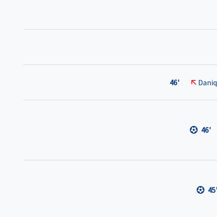
46'
Daniq
46'
45