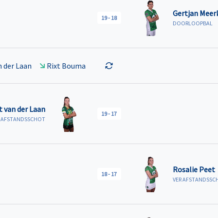
Gertjan Meer
19
-
18
DOORLOOPBAL
n der Laan
Rixt Bouma
t van der Laan
19
-
17
R AFSTANDSSCHOT
Rosalie Peet
18
-
17
VER AFSTANDSSC