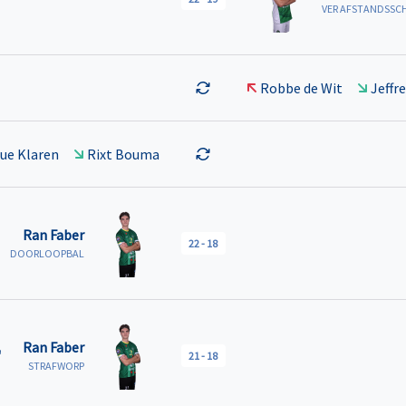
VER AFSTANDSSC
Robbe de Wit
Jeffr
ue Klaren
Rixt Bouma
Ran Faber
22
-
18
DOORLOOPBAL
Ran Faber
'
21
-
18
STRAFWORP