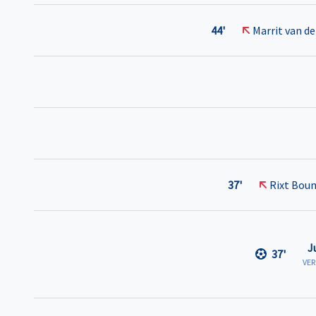
44'
Marrit van de
37'
Rixt Bou
J
37'
VE