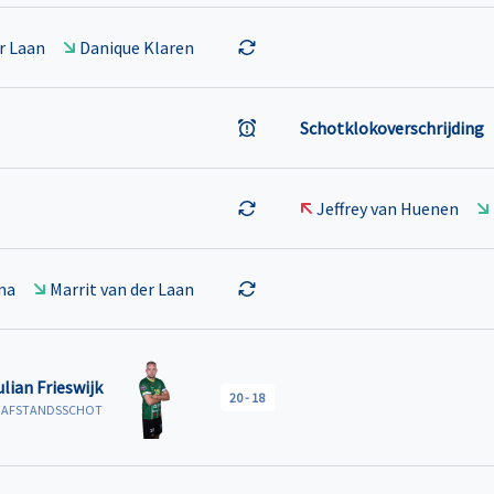
r Laan
Danique Klaren
Schotklokoverschrijding
Jeffrey van Huenen
ma
Marrit van der Laan
ulian Frieswijk
20
-
18
R AFSTANDSSCHOT