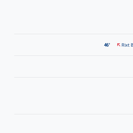
46'
Rixt