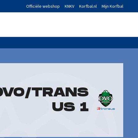
Officiële webshop
KNKV
Korfbal.nl
Mijn Korfbal
DVO/TRANS
US 1