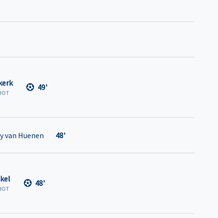
kerk
49'
HOT
ey van Huenen
48'
kel
48'
HOT