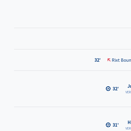
32'
Rixt Bou
J
32'
VE
H
31'
VE