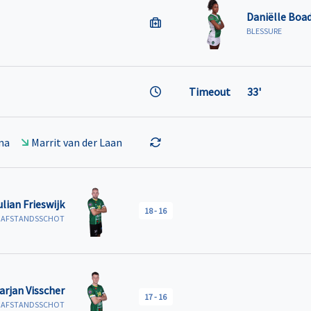
Daniëlle Boad
BLESSURE
Timeout
33'
ma
Marrit van der Laan
ulian Frieswijk
18
-
16
R AFSTANDSSCHOT
arjan Visscher
17
-
16
R AFSTANDSSCHOT