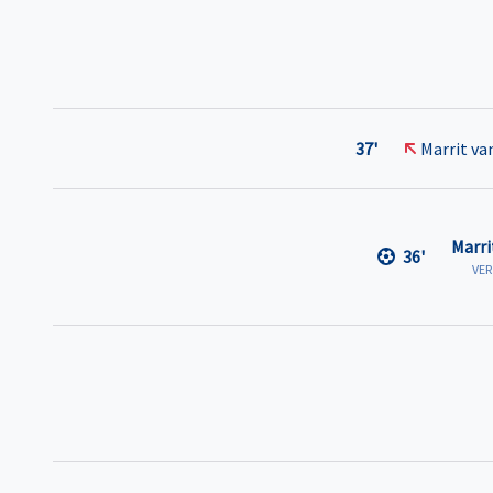
37'
Marrit va
Marri
36'
VE