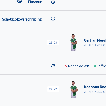
50'
Timeout
Schotklokoverschrijding
Gertjan Meer
22
-
23
VER AFSTANDSSC
Robbe de Wit
Jeffr
Koen van Roe
22
-
22
VER AFSTANDSSC