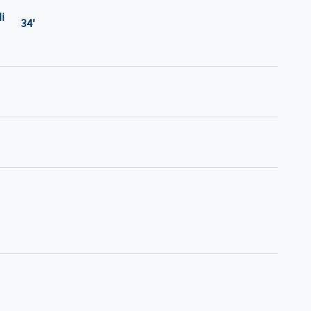
i
34'