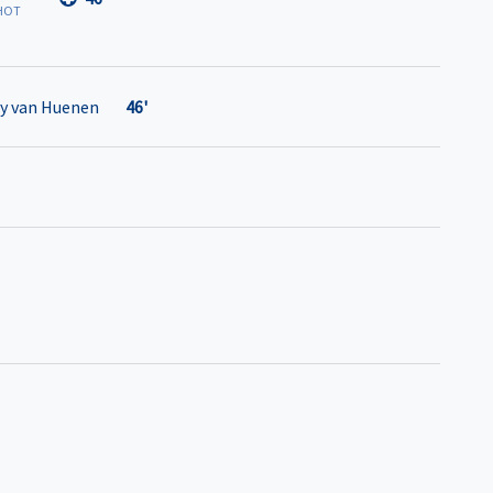
HOT
ey van Huenen
46'