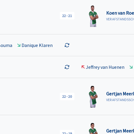
Koen van Roe
22
-
21
VER AFSTANDSSC
 Bouma
Danique Klaren
Jeffrey van Huenen
Gertjan Meer
22
-
20
VER AFSTANDSSC
Gertjan Meer
22
-
19