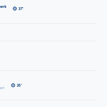
kerk
37'
35'
HOT