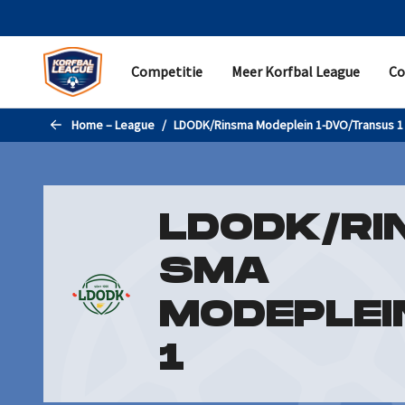
Naar de hoofdinhoud gaan
Competitie
Meer Korfbal League
Co
COMPETITIE
MEER KORFBAL LEAGUE
CONTACT
Home – League
LDODK/Rinsma Modeplein 1-DVO/Transus 1
Programma
Samenvattingen
Helpdesk
Standen en uitslagen
Nieuws
Pers
Statistieken
Evenementen
Partner worden
LDODK/RI
Teams
Korfbal Leagueverkiezingen
Contactgegevens
SMA
Livestreams
Historie
Promotie/degradatie
MODEPLEI
1