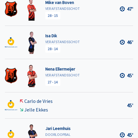
Mike van Boven
47'
VER AFSTANDSSCHOT
28
-
15
Isa Dik
46'
VER AFSTANDSSCHOT
28
-
14
Nena Ellermeijer
45'
VER AFSTANDSSCHOT
27
-
14
Carlo de Vries
45'
Jelle Ekkes
Jari Leemhuis
45'
DOORLOOPBAL