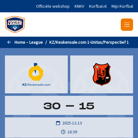
Naar de hoofdinhoud gaan
Officiële webshop
KNKV
Korfbal.nl
Mijn Korfbal
Home – League
KZ/Keukensale.com 1-Unitas/Perspectief 1
30
-
15
2025-12-13
18:39