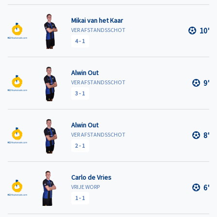
Mikai van het Kaar
10'
VER AFSTANDSSCHOT
4
-
1
Alwin Out
9'
VER AFSTANDSSCHOT
3
-
1
Alwin Out
8'
VER AFSTANDSSCHOT
2
-
1
Carlo de Vries
6'
VRIJE WORP
1
-
1