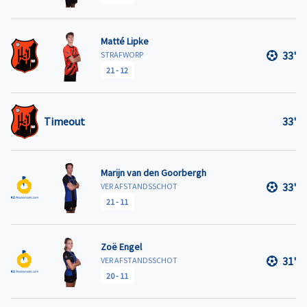
Matté Lipke
33'
STRAFWORP
21
-
12
Timeout
33'
Marijn van den Goorbergh
33'
VER AFSTANDSSCHOT
21
-
11
Zoë Engel
31'
VER AFSTANDSSCHOT
20
-
11