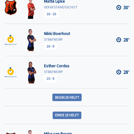
Matté Lipke
30'
VER AFSTANDSSCHOT
16
-
10
Nikki Boerhout
28'
STRAFWORP
16
-
9
Esther Cordus
28'
STRAFWORP
15
-
9
BEGIN 2E HELFT
EINDE 1E HELFT
Mike van Boven