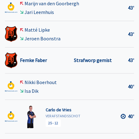
Marijn van den Goorbergh
43'
Jari Leemhuis
Matté Lipke
43'
Jeroen Boonstra
Femke Faber
Strafworp gemist
43'
Nikki Boerhout
40'
Isa Dik
Carlo de Vries
40'
VER AFSTANDSSCHOT
25
-
12