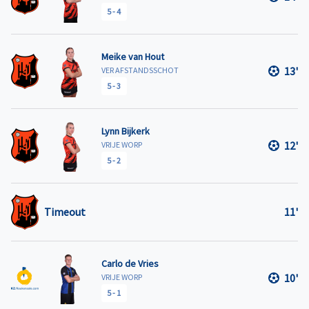
5
-
4
Meike van Hout
13'
VER AFSTANDSSCHOT
5
-
3
Lynn Bijkerk
12'
VRIJE WORP
5
-
2
Timeout
11'
Carlo de Vries
10'
VRIJE WORP
5
-
1