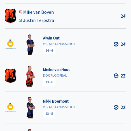
Mike van Boven
24'
Justin Terpstra
Alwin Out
24'
VER AFSTANDSSCHOT
14
-
6
Meike van Hout
22'
DOORLOOPBAL
13
-
6
Nikki Boerhout
22'
VER AFSTANDSSCHOT
13
-
5