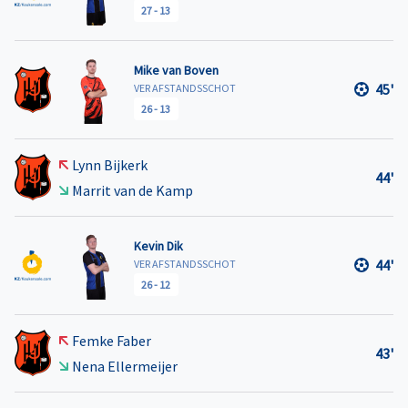
27
-
13
Mike van Boven
45'
VER AFSTANDSSCHOT
26
-
13
Lynn Bijkerk
44'
Marrit van de Kamp
Kevin Dik
44'
VER AFSTANDSSCHOT
26
-
12
Femke Faber
43'
Nena Ellermeijer