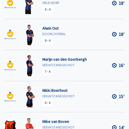
18'
VRIJE WORP
9
-
4
Alwin Out
18'
DOORLOOPBAL
8
-
4
Marijn van den Goorbergh
16'
VER AFSTANDSSCHOT
7
-
4
Nikki Boerhout
15'
VER AFSTANDSSCHOT
6
-
4
Mike van Boven
14'
VER AFSTANDSSCHOT