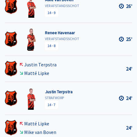
26'
VER AFSTANDSSCHOT
14
-
9
Renee Havenaar
25'
VER AFSTANDSSCHOT
14
-
8
Justin Terpstra
24'
Matté Lipke
Justin Terpstra
24'
STRAFWORP
14
-
7
Matté Lipke
24'
Mike van Boven