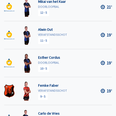
Mikai van het Kaar
21'
DOORLOOPBAL
12
-
5
Alwin Out
19'
VER AFSTANDSSCHOT
11
-
5
Esther Cordus
19'
DOORLOOPBAL
10
-
5
Femke Faber
19'
VER AFSTANDSSCHOT
9
-
5
Carlo de Vries