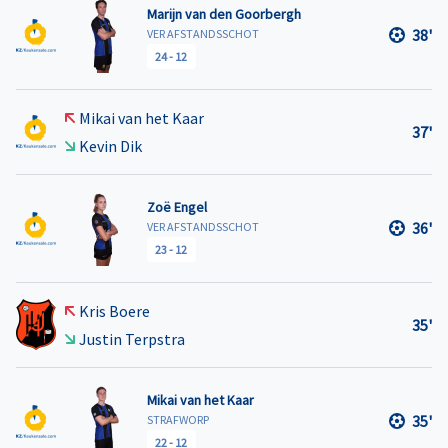
Marijn van den Goorbergh
38'
VER AFSTANDSSCHOT
24
-
12
Mikai van het Kaar
37'
Kevin Dik
Zoë Engel
36'
VER AFSTANDSSCHOT
23
-
12
Kris Boere
35'
Justin Terpstra
Mikai van het Kaar
35'
STRAFWORP
22
-
12