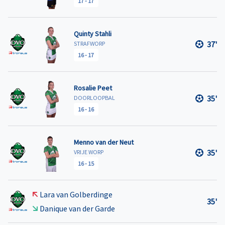
17
-
17
Quinty Stahli
37'
STRAFWORP
16
-
17
Rosalie Peet
35'
DOORLOOPBAL
16
-
16
Menno van der Neut
35'
VRIJE WORP
16
-
15
Lara van Golberdinge
35'
Danique van der Garde