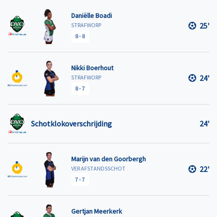
Daniëlle Boadi
25'
STRAFWORP
8
-
8
Nikki Boerhout
24'
STRAFWORP
8
-
7
Schotklokoverschrijding
24'
Marijn van den Goorbergh
22'
VER AFSTANDSSCHOT
7
-
7
Gertjan Meerkerk