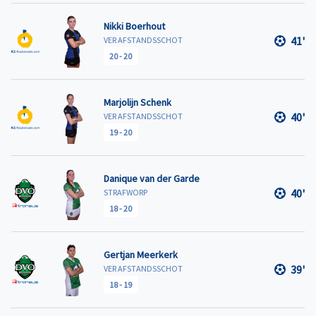
Nikki Boerhout
41'
VER AFSTANDSSCHOT
20
-
20
Marjolijn Schenk
40'
VER AFSTANDSSCHOT
19
-
20
Danique van der Garde
40'
STRAFWORP
18
-
20
Gertjan Meerkerk
39'
VER AFSTANDSSCHOT
18
-
19