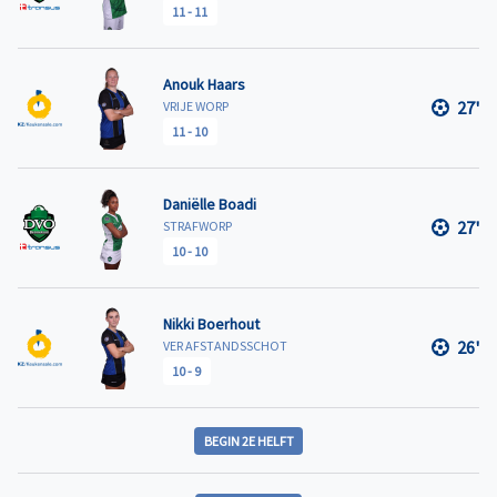
11
-
11
Anouk Haars
27'
VRIJE WORP
11
-
10
Daniëlle Boadi
27'
STRAFWORP
10
-
10
Nikki Boerhout
26'
VER AFSTANDSSCHOT
10
-
9
BEGIN 2E HELFT