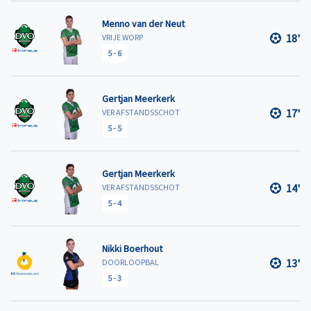
Menno van der Neut
18'
VRIJE WORP
5
-
6
Gertjan Meerkerk
17'
VER AFSTANDSSCHOT
5
-
5
Gertjan Meerkerk
14'
VER AFSTANDSSCHOT
5
-
4
Nikki Boerhout
13'
DOORLOOPBAL
5
-
3