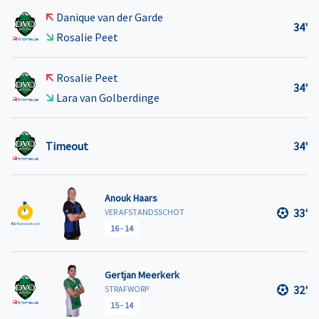
Danique van der Garde
34'
Rosalie Peet
Rosalie Peet
34'
Lara van Golberdinge
Timeout
34'
Anouk Haars
33'
VER AFSTANDSSCHOT
16
-
14
Gertjan Meerkerk
32'
STRAFWORP
15
-
14