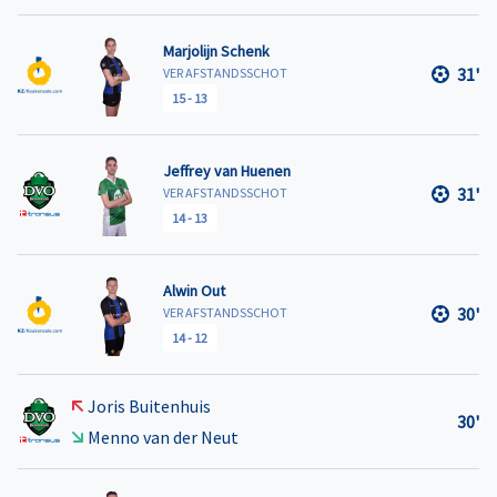
Marjolijn Schenk
31'
VER AFSTANDSSCHOT
15
-
13
Jeffrey van Huenen
31'
VER AFSTANDSSCHOT
14
-
13
Alwin Out
30'
VER AFSTANDSSCHOT
14
-
12
Joris Buitenhuis
30'
Menno van der Neut