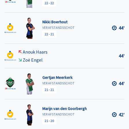
22
-
22
Nikki Boerhout
44'
VER AFSTANDSSCHOT
22
-
21
Anouk Haars
44'
Zoë Engel
Gertjan Meerkerk
44'
VER AFSTANDSSCHOT
21
-
21
Marijn van den Goorbergh
42'
VER AFSTANDSSCHOT
21
-
20