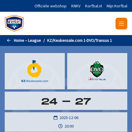
Naar de hoofdinhoud gaan
Officiële webshop
KNKV
Korfbal.nl
Mijn Korfbal
Home – League
KZ/Keukensale.com 1-DVO/Transus 1
24
-
27
2025-12-06
20:00