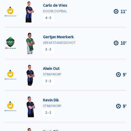
Carlo de Vries
11'
DOORLOOPBAL
4
-
3
Gertjan Meerkerk
10'
VER AFSTANDSSCHOT
3
-
3
Alwin Out
9'
STRAFWORP
3
-
2
Kevin Dik
9'
STRAFWORP
2
-
2