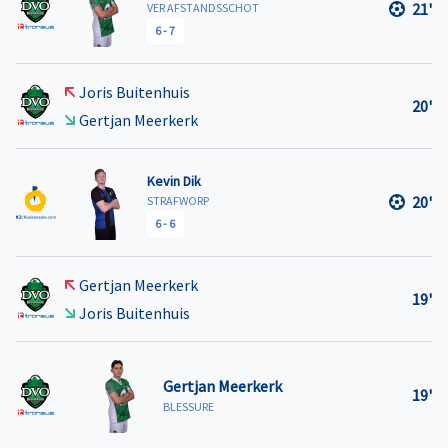
21'
VER AFSTANDSSCHOT
6
-
7
Joris Buitenhuis
20'
Gertjan Meerkerk
Kevin Dik
20'
STRAFWORP
6
-
6
Gertjan Meerkerk
19'
Joris Buitenhuis
Gertjan Meerkerk
19'
BLESSURE