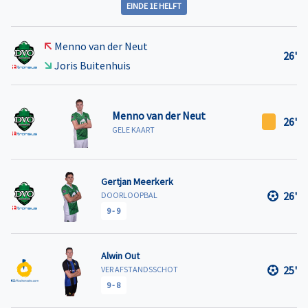
EINDE 1E HELFT
Menno van der Neut
26'
Joris Buitenhuis
Menno van der Neut
26'
GELE KAART
Gertjan Meerkerk
26'
DOORLOOPBAL
9
-
9
Alwin Out
25'
VER AFSTANDSSCHOT
9
-
8