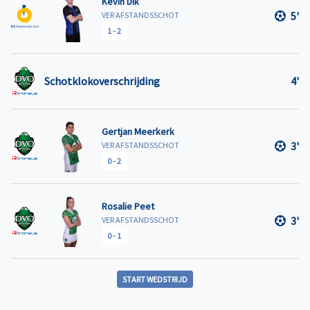
Kevin Dik
5'
VER AFSTANDSSCHOT
1
-
2
Schotklokoverschrijding
4'
Gertjan Meerkerk
3'
VER AFSTANDSSCHOT
0
-
2
Rosalie Peet
3'
VER AFSTANDSSCHOT
0
-
1
START WEDSTRIJD