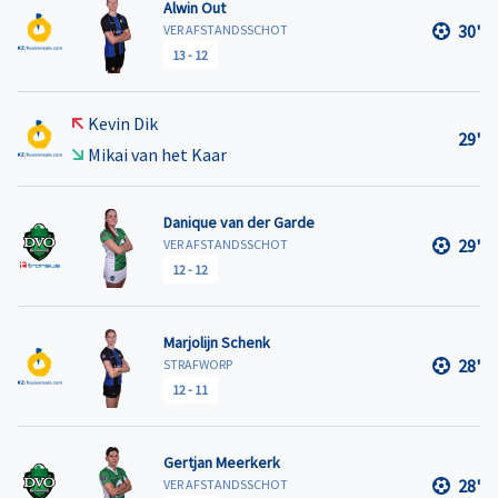
Alwin Out
30'
VER AFSTANDSSCHOT
13
-
12
Kevin Dik
29'
Mikai van het Kaar
Danique van der Garde
29'
VER AFSTANDSSCHOT
12
-
12
Marjolijn Schenk
28'
STRAFWORP
12
-
11
Gertjan Meerkerk
28'
VER AFSTANDSSCHOT