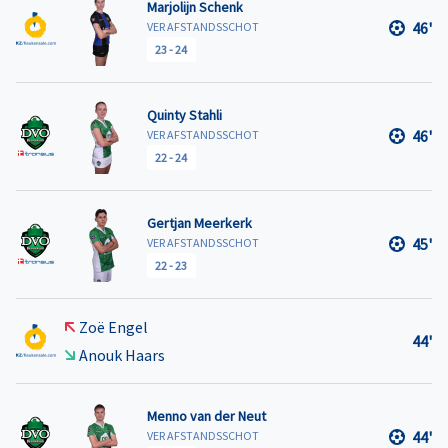
Marjolijn Schenk
46'
VER AFSTANDSSCHOT
23
-
24
Quinty Stahli
46'
VER AFSTANDSSCHOT
22
-
24
Gertjan Meerkerk
45'
VER AFSTANDSSCHOT
22
-
23
Zoë Engel
44'
Anouk Haars
Menno van der Neut
44'
VER AFSTANDSSCHOT