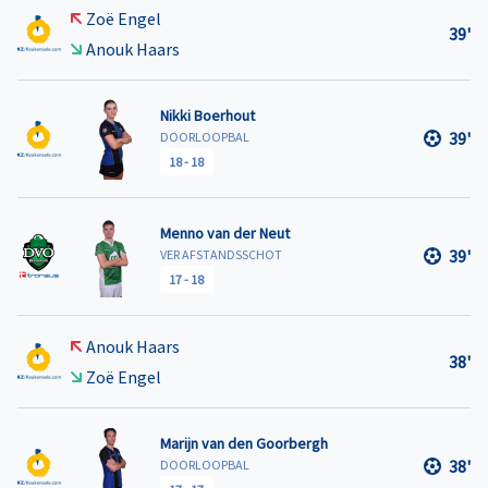
Zoë Engel
39'
Anouk Haars
Nikki Boerhout
39'
DOORLOOPBAL
18
-
18
Menno van der Neut
39'
VER AFSTANDSSCHOT
17
-
18
Anouk Haars
38'
Zoë Engel
Marijn van den Goorbergh
38'
DOORLOOPBAL