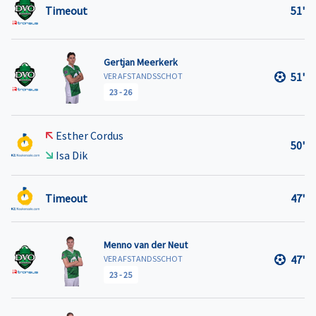
Timeout
51'
Gertjan Meerkerk
51'
VER AFSTANDSSCHOT
23
-
26
Esther Cordus
50'
Isa Dik
Timeout
47'
Menno van der Neut
47'
VER AFSTANDSSCHOT
23
-
25