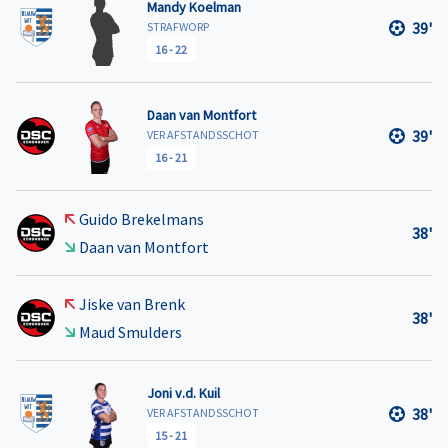
Mandy Koelman
39'
STRAFWORP
16
-
22
Daan van Montfort
39'
VER AFSTANDSSCHOT
16
-
21
Guido Brekelmans
38'
Daan van Montfort
Jiske van Brenk
38'
Maud Smulders
Joni v.d. Kuil
38'
VER AFSTANDSSCHOT
15
-
21