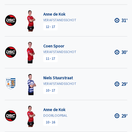
Anne de Kok
31'
VER AFSTANDSSCHOT
12
-
17
Coen Spoor
30'
VER AFSTANDSSCHOT
11
-
17
Niels Stuurstraat
29'
VER AFSTANDSSCHOT
10
-
17
Anne de Kok
29'
DOORLOOPBAL
10
-
16