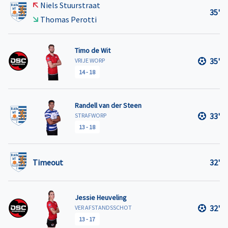
Niels Stuurstraat
35'
Thomas Perotti
Timo de Wit
35'
VRIJE WORP
14
-
18
Randell van der Steen
33'
STRAFWORP
13
-
18
Timeout
32'
Jessie Heuveling
32'
VER AFSTANDSSCHOT
13
-
17