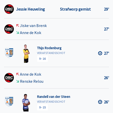
Jessie Heuveling
Strafworp gemist
29'
Jiske van Brenk
27'
Anne de Kok
Thijs Rodenburg
27'
VER AFSTANDSSCHOT
9
-
16
Anne de Kok
26'
Renske Relou
Randell van der Steen
26'
VER AFSTANDSSCHOT
9
-
15