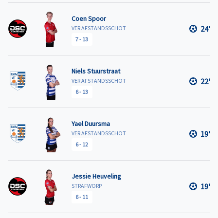
Coen Spoor
24'
VER AFSTANDSSCHOT
7
-
13
Niels Stuurstraat
22'
VER AFSTANDSSCHOT
6
-
13
Yael Duursma
19'
VER AFSTANDSSCHOT
6
-
12
Jessie Heuveling
19'
STRAFWORP
6
-
11