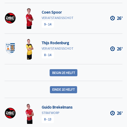
Coen Spoor
26'
VER AFSTANDSSCHOT
9
-
14
Thijs Rodenburg
26'
VER AFSTANDSSCHOT
8
-
14
BEGIN 2E HELFT
EINDE 1E HELFT
Guido Brekelmans
26'
STRAFWORP
8
-
13