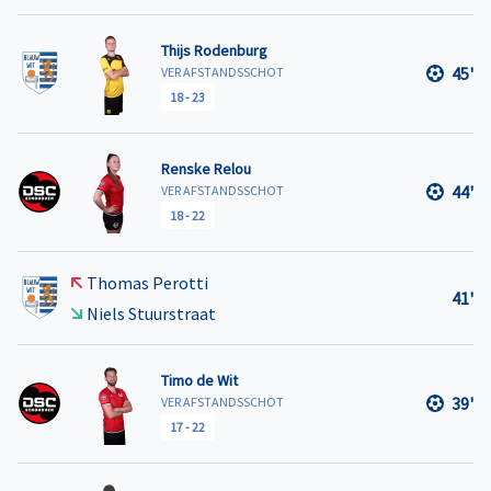
Thijs Rodenburg
45'
VER AFSTANDSSCHOT
18
-
23
Renske Relou
44'
VER AFSTANDSSCHOT
18
-
22
Thomas Perotti
41'
Niels Stuurstraat
Timo de Wit
39'
VER AFSTANDSSCHOT
17
-
22