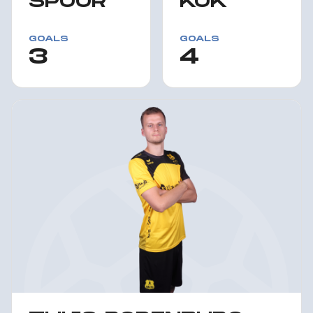
SPOOR
KOK
GOALS
GOALS
3
4