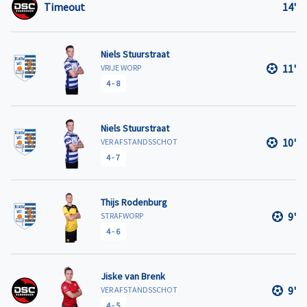
Timeout
14'
Niels Stuurstraat
11'
VRIJE WORP
4
-
8
Niels Stuurstraat
10'
VER AFSTANDSSCHOT
4
-
7
Thijs Rodenburg
9'
STRAFWORP
4
-
6
Jiske van Brenk
9'
VER AFSTANDSSCHOT
4
-
5