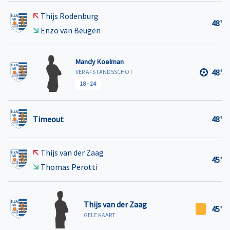
Thijs Rodenburg
48'
Enzo van Beugen
Mandy Koelman
48'
VER AFSTANDSSCHOT
18
-
24
Timeout
48'
Thijs van der Zaag
45'
Thomas Perotti
Thijs van der Zaag
45'
GELE KAART