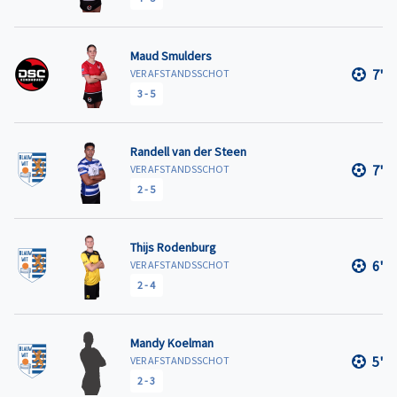
Maud Smulders
7'
VER AFSTANDSSCHOT
3
-
5
Randell van der Steen
7'
VER AFSTANDSSCHOT
2
-
5
Thijs Rodenburg
6'
VER AFSTANDSSCHOT
2
-
4
Mandy Koelman
5'
VER AFSTANDSSCHOT
2
-
3