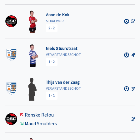
Anne de Kok
5'
STRAFWORP
2
-
2
Niels Stuurstraat
4'
VER AFSTANDSSCHOT
1
-
2
Thijs van der Zaag
3'
VER AFSTANDSSCHOT
1
-
1
Renske Relou
3'
Maud Smulders