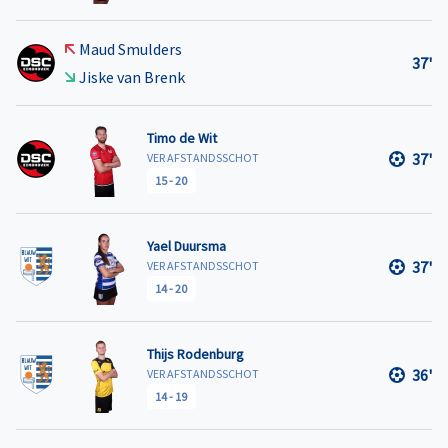
Maud Smulders
37'
Jiske van Brenk
Timo de Wit
37'
VER AFSTANDSSCHOT
15
-
20
Yael Duursma
37'
VER AFSTANDSSCHOT
14
-
20
Thijs Rodenburg
36'
VER AFSTANDSSCHOT
14
-
19