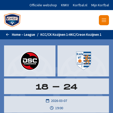
Naar de hoofdinhoud gaan
Officiële webshop
KNKV
Korfbal.nl
Mijn Korfbal
Home – League
KCC/CK Kozijnen 1-HKC/Creon Kozijnen 1
18
-
24
2026-03-07
19:00