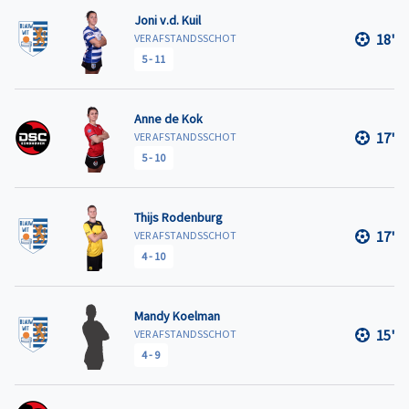
Joni v.d. Kuil
18'
VER AFSTANDSSCHOT
5
-
11
Anne de Kok
17'
VER AFSTANDSSCHOT
5
-
10
Thijs Rodenburg
17'
VER AFSTANDSSCHOT
4
-
10
Mandy Koelman
15'
VER AFSTANDSSCHOT
4
-
9