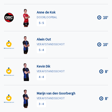
Anne de Kok
10'
DOORLOOPBAL
5
-
5
Alwin Out
10'
VER AFSTANDSSCHOT
5
-
4
Kevin Dik
8'
VER AFSTANDSSCHOT
4
-
4
Marijn van den Goorbergh
8'
VER AFSTANDSSCHOT
3
-
4