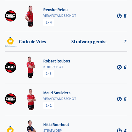
Renske Relou
8'
VER AFSTANDSSCHOT
2
-
4
Carlo de Vries
Strafworp gemist
7'
Robert Roubos
6'
KORT SCHOT
2
-
3
Maud Smulders
6'
VER AFSTANDSSCHOT
2
-
2
Nikki Boerhout
4'
STRAFWORP