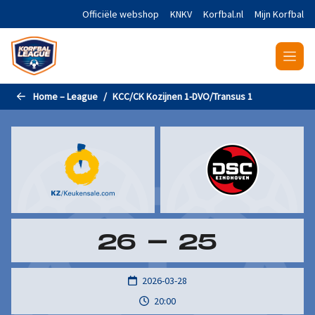
Naar de hoofdinhoud gaan
Officiële webshop
KNKV
Korfbal.nl
Mijn Korfbal
Home – League
KCC/CK Kozijnen 1-DVO/Transus 1
26
-
25
2026-03-28
20:00