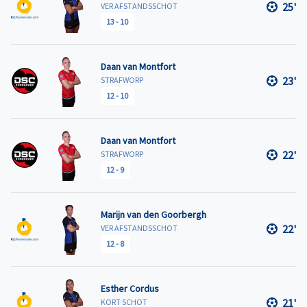
25'
VER AFSTANDSSCHOT
13
-
10
Daan van Montfort
23'
STRAFWORP
12
-
10
Daan van Montfort
22'
STRAFWORP
12
-
9
Marijn van den Goorbergh
22'
VER AFSTANDSSCHOT
12
-
8
Esther Cordus
21'
KORT SCHOT