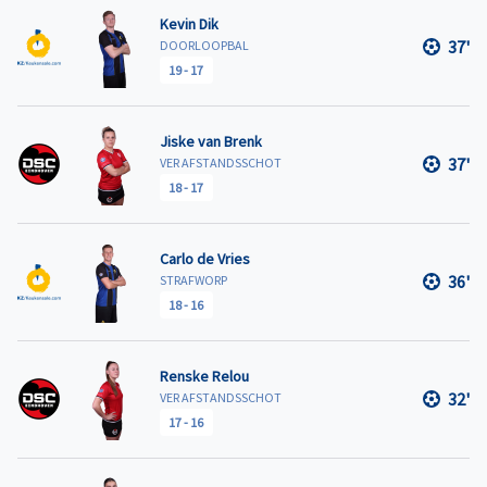
Kevin Dik
37'
DOORLOOPBAL
19
-
17
Jiske van Brenk
37'
VER AFSTANDSSCHOT
18
-
17
Carlo de Vries
36'
STRAFWORP
18
-
16
Renske Relou
32'
VER AFSTANDSSCHOT
17
-
16