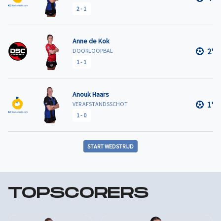
2
-
1
Anne de Kok
2'
DOORLOOPBAL
1
-
1
Anouk Haars
1'
VER AFSTANDSSCHOT
1
-
0
START WEDSTRIJD
TOPSCORERS