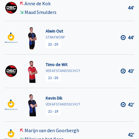
Anne de Kok
44'
Maud Smulders
Alwin Out
44'
STRAFWORP
22
-
20
Timo de Wit
43'
VER AFSTANDSSCHOT
21
-
20
Kevin Dik
42'
VER AFSTANDSSCHOT
21
-
19
Marijn van den Goorbergh
42'
Mikai van het Kaar