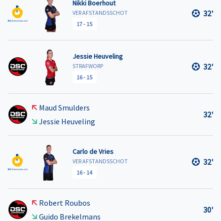
Nikki Boerhout
32'
VER AFSTANDSSCHOT
17
-
15
Jessie Heuveling
32'
STRAFWORP
16
-
15
Maud Smulders
32'
Jessie Heuveling
Carlo de Vries
32'
VER AFSTANDSSCHOT
16
-
14
Robert Roubos
30'
Guido Brekelmans