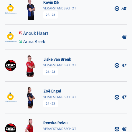
Kevin Dik
50'
VER AFSTANDSSCHOT
25
-
23
Anouk Haars
48'
Anna Kriek
Jiske van Brenk
47'
VER AFSTANDSSCHOT
24
-
23
Zoë Engel
47'
VER AFSTANDSSCHOT
24
-
22
Renske Relou
46'
VER AFSTANDSSCHOT