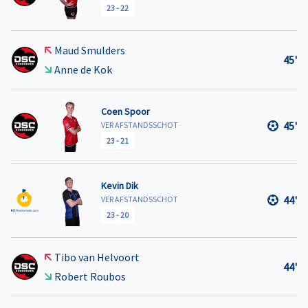
23
-
22
Maud Smulders
45'
Anne de Kok
Coen Spoor
45'
VER AFSTANDSSCHOT
23
-
21
Kevin Dik
44'
VER AFSTANDSSCHOT
23
-
20
Tibo van Helvoort
44'
Robert Roubos