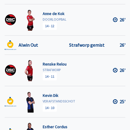
Anne de Kok
26'
DOORLOOPBAL
14
-
12
Alwin Out
Strafworp gemist
26'
Renske Relou
26'
STRAFWORP
14
-
11
Kevin Dik
25'
VER AFSTANDSSCHOT
14
-
10
Esther Cordus