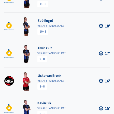
11
-
8
Zoë Engel
18'
VER AFSTANDSSCHOT
10
-
8
Alwin Out
17'
VER AFSTANDSSCHOT
9
-
8
Jiske van Brenk
16'
VER AFSTANDSSCHOT
8
-
8
Kevin Dik
15'
VER AFSTANDSSCHOT
8
-
7