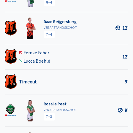
8
-
4
Daan Reijgersberg
12'
VER AFSTANDSSCHOT
7
-
4
Femke Faber
12'
Lucca Boehlé
Timeout
9'
Rosalie Peet
9'
VER AFSTANDSSCHOT
7
-
3