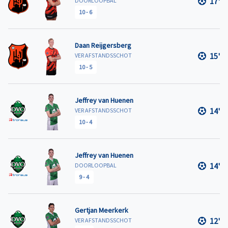
17'
DOORLOOPBAL
10
-
6
Daan Reijgersberg
15'
VER AFSTANDSSCHOT
10
-
5
Jeffrey van Huenen
14'
VER AFSTANDSSCHOT
10
-
4
Jeffrey van Huenen
14'
DOORLOOPBAL
9
-
4
Gertjan Meerkerk
12'
VER AFSTANDSSCHOT