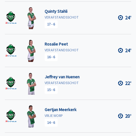
Quinty Stahli
24'
VER AFSTANDSSCHOT
17
-
6
Rosalie Peet
24'
VER AFSTANDSSCHOT
16
-
6
Jeffrey van Huenen
22'
VER AFSTANDSSCHOT
15
-
6
Gertjan Meerkerk
20'
VRIJE WORP
14
-
6