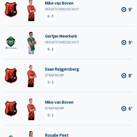
Mike van Boven
9'
VER AFSTANDSSCHOT
6
-
3
Gertjan Meerkerk
9'
VER AFSTANDSSCHOT
6
-
2
Daan Reijgersberg
8'
STRAFWORP
5
-
2
Mike van Boven
6'
STRAFWORP
5
-
1
Rosalie Peet