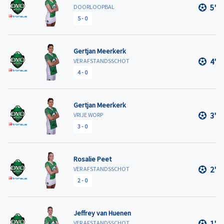
5'
DOORLOOPBAL
5
-
0
Gertjan Meerkerk
4'
VER AFSTANDSSCHOT
4
-
0
Gertjan Meerkerk
3'
VRIJE WORP
3
-
0
Rosalie Peet
2'
VER AFSTANDSSCHOT
2
-
0
Jeffrey van Huenen
1'
VER AFSTANDSSCHOT