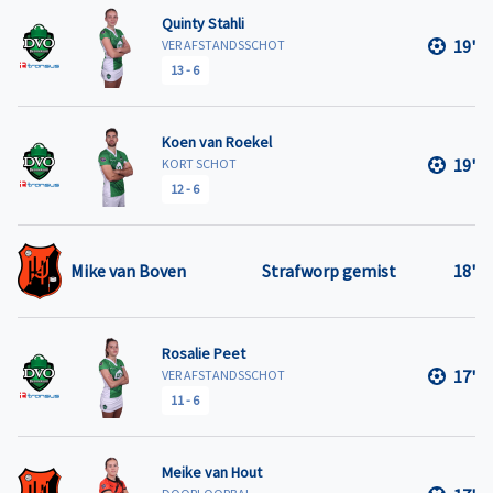
Quinty Stahli
19'
VER AFSTANDSSCHOT
13
-
6
Koen van Roekel
19'
KORT SCHOT
12
-
6
Mike van Boven
Strafworp gemist
18'
Rosalie Peet
17'
VER AFSTANDSSCHOT
11
-
6
Meike van Hout