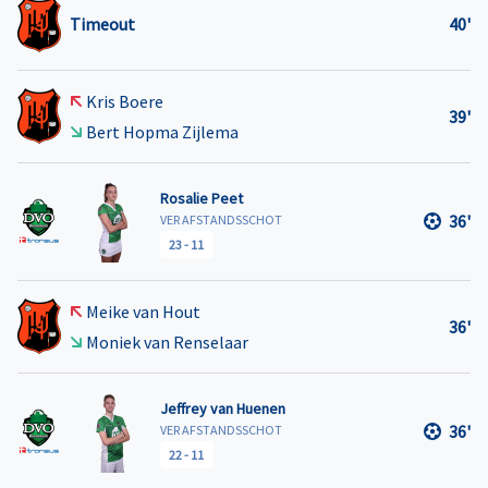
Timeout
40'
Kris Boere
39'
Bert Hopma Zijlema
Rosalie Peet
36'
VER AFSTANDSSCHOT
23
-
11
Meike van Hout
36'
Moniek van Renselaar
Jeffrey van Huenen
36'
VER AFSTANDSSCHOT
22
-
11