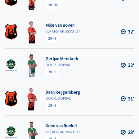
20
-
10
Mike van Boven
32'
VER AFSTANDSSCHOT
20
-
9
Gertjan Meerkerk
32'
DOORLOOPBAL
20
-
8
Daan Reijgersberg
31'
DOORLOOPBAL
19
-
8
Koen van Roekel
28'
VER AFSTANDSSCHOT
19
-
7