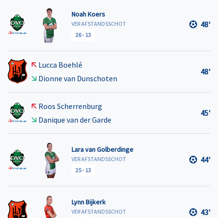
Noah Koers
48'
VER AFSTANDSSCHOT
26
-
13
Lucca Boehlé
48'
Dionne van Dunschoten
Roos Scherrenburg
45'
Danique van der Garde
Lara van Golberdinge
44'
VER AFSTANDSSCHOT
25
-
13
Lynn Bijkerk
43'
VER AFSTANDSSCHOT