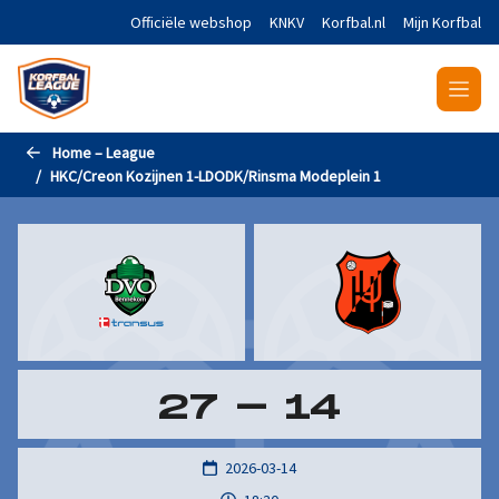
Naar de hoofdinhoud gaan
Officiële webshop
KNKV
Korfbal.nl
Mijn Korfbal
Home – League
HKC/Creon Kozijnen 1-LDODK/Rinsma Modeplein 1
27
-
14
2026-03-14