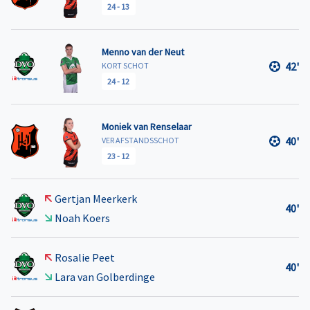
24
-
13
Menno van der Neut
42'
KORT SCHOT
24
-
12
Moniek van Renselaar
40'
VER AFSTANDSSCHOT
23
-
12
Gertjan Meerkerk
40'
Noah Koers
Rosalie Peet
40'
Lara van Golberdinge