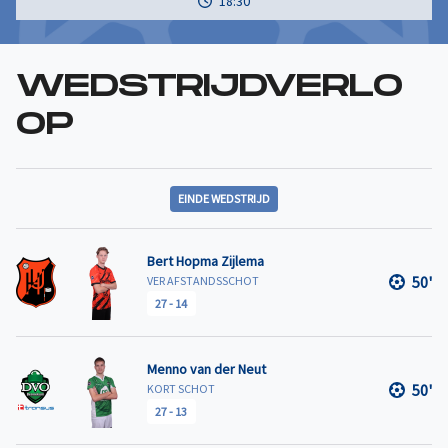
18:30
WEDSTRIJDVERLO
OP
EINDE WEDSTRIJD
Bert Hopma Zijlema
50'
VER AFSTANDSSCHOT
27
-
14
Menno van der Neut
50'
KORT SCHOT
27
-
13